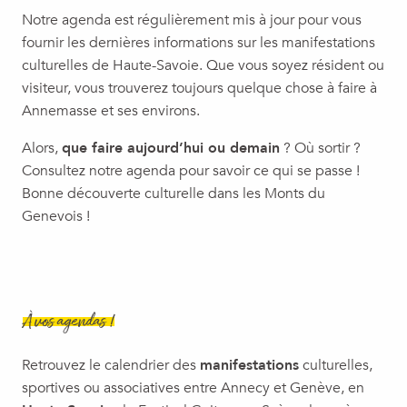
Concert: Tribute Céline Dion - Destin
Notre agenda est régulièrement mis à jour pour vous
Repas au coeur de la ferme bio Les ptits Poiriers
fournir les dernières informations sur les manifestations
Brunch du week-end - B'Belette
culturelles de Haute-Savoie. Que vous soyez résident ou
Humour | Jérôme Commandeur tente des trucs
visiteur, vous trouverez toujours quelque chose à faire à
Soirée pool party
Annemasse et ses environs.
Visite commentée
Alors,
que faire aujourd’hui ou demain
? Où sortir ?
Consultez notre agenda pour savoir ce qui se passe !
Bonne découverte culturelle dans les Monts du
Genevois !
À vos agendas !
Retrouvez le calendrier des
manifestations
culturelles,
sportives ou associatives entre Annecy et Genève, en