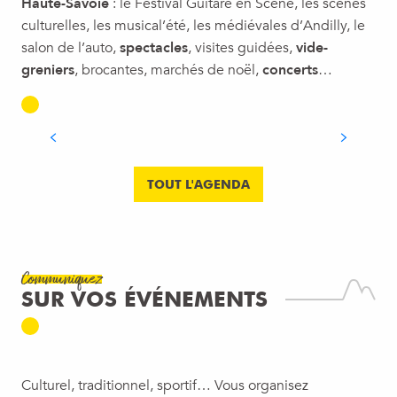
Haute-Savoie
: le Festival Guitare en Scène, les scènes
culturelles, les musical’été, les médiévales d’Andilly, le
salon de l’auto,
spectacles
, visites guidées,
vide-
greniers
, brocantes, marchés de noël,
concerts
…
NATURE & ENVIRONNEMENT
LIRE LA SUITE
TOUT L'AGENDA
Communiquez
SUR VOS ÉVÉNEMENTS
Culturel, traditionnel, sportif… Vous organisez