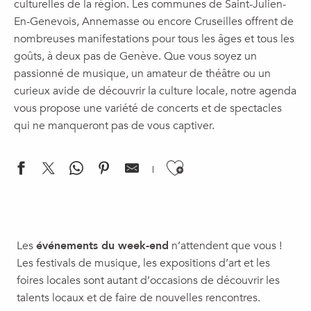
culturelles de la région. Les communes de Saint-Julien-
En-Genevois, Annemasse ou encore Cruseilles offrent de
nombreuses manifestations pour tous les âges et tous les
goûts, à deux pas de Genève. Que vous soyez un
passionné de musique, un amateur de théâtre ou un
curieux avide de découvrir la culture locale, notre agenda
vous propose une variété de concerts et de spectacles
qui ne manqueront pas de vous captiver.
Ajouter aux f
Cinéma Plein Air
Concert | Reines & Favorites
Les
événements du week-end
n’attendent que vous !
Soirée Guinguette
Les festivals de musique, les expositions d’art et les
Animation sirène et triton
foires locales sont autant d’occasions de découvrir les
SOIREE d'OUVERTURE JazzContreBand - Erik Truffaz avec l'Or
talents locaux et de faire de nouvelles rencontres.
Nuit Safari