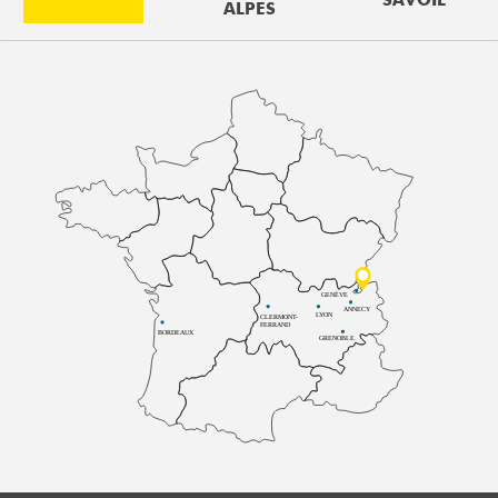
SAVOIE
ALPES
GENÈVE
ANNECY
LYON
CLERMONT-
FERRAND
BORDEAUX
GRENOBLE