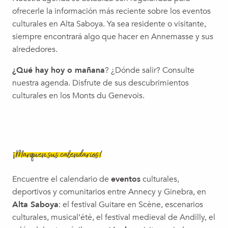
Cirque : "Automne" - Julie Travert
ofrecerle la información más reciente sobre los eventos
Concert | Voyage dansant, Duo Licòrna
culturales en Alta Saboya. Ya sea residente o visitante,
Soirée tropicale
siempre encontrará algo que hacer en Annemasse y sus
Concert | Orchestre de Gaillard, Concert d'été
alrededores.
Parade de noël de Beaumont
¿Qué hay hoy o mañana
? ¿Dónde salir? Consulte
nuestra agenda. Disfrute de sus descubrimientos
culturales en los Monts du Genevois.
¡Marquen sus calendarios!
Encuentre el calendario de
eventos
culturales,
deportivos y comunitarios entre Annecy y Ginebra, en
Alta Saboya
: el festival Guitare en Scène, escenarios
culturales, musical’été, el festival medieval de Andilly, el