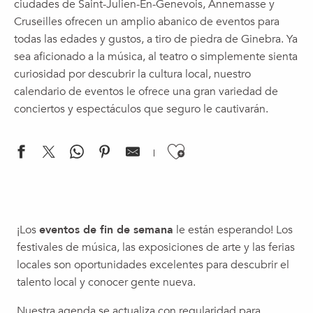
ciudades de Saint-Julien-En-Genevois, Annemasse y
Cruseilles ofrecen un amplio abanico de eventos para
todas las edades y gustos, a tiro de piedra de Ginebra. Ya
sea aficionado a la música, al teatro o simplemente sienta
curiosidad por descubrir la cultura local, nuestro
calendario de eventos le ofrece una gran variedad de
conciertos y espectáculos que seguro le cautivarán.
Ajouter aux f
Journées européennes du patrimoine 2026 : Atelier avec La
SOIREE d'OUVERTURE JazzContreBand - Erik Truffaz avec l'Or
¡Los
eventos de fin de semana
le están esperando! Los
Fête du livre d'artiste 2026
festivales de música, las exposiciones de arte y las ferias
Château Sonic - 8e édition
locales son oportunidades excelentes para descubrir el
Conferencia | En el corazón de los primeros instantes de la 
talento local y conocer gente nueva.
Concert | Duo Chant-Piano
Premier week-end du mois
Nuestra agenda se actualiza con regularidad para