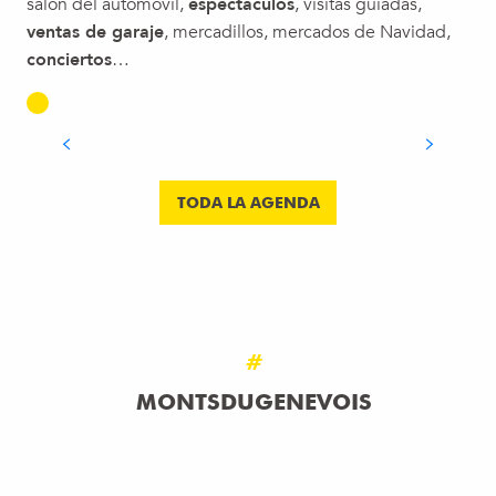
salón del automóvil,
espectáculos
, visitas guiadas,
ventas de garaje
, mercadillos, mercados de Navidad,
MERCADOS DE SEGUNDA MANO Y
conciertos
…
RASTROS EN LA ALTA SABOYA: EL
CALENDARIO PARA 2026
SEGUIR LEYENDO
TODA LA AGENDA
#
MONTSDUGENEVOIS