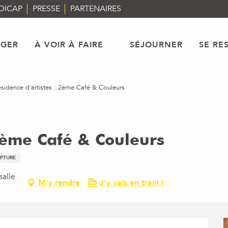
DICAP
PRESSE
PARTENAIRES
AGER
À VOIR À FAIRE
SÉJOURNER
SE RE
sidence d'artistes : 2ème Café & Couleurs
 2ème Café & Couleurs
PTURE
salle
M'y rendre
J'y vais en train !