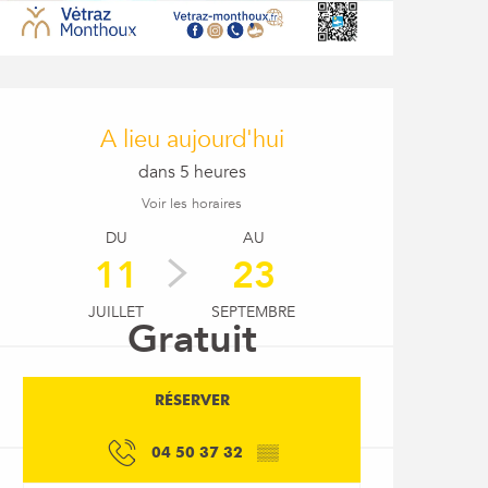
Ouverture et coordon
A lieu aujourd'hui
dans 5 heures
Voir les horaires
DU
AU
11
23
JUILLET
SEPTEMBRE
Gratuit
RÉSERVER
04 50 37 32
▒▒