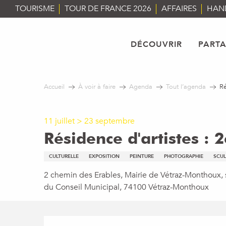
Aller
TOURISME
TOUR DE FRANCE 2026
AFFAIRES
HAN
au
contenu
principal
DÉCOUVRIR
PART
Accueil
À voir à faire
Agenda
Tout l’agenda
Ré
11 juillet > 23 septembre
Résidence d'artistes :
CULTURELLE
EXPOSITION
PEINTURE
PHOTOGRAPHIE
SCUL
2 chemin des Erables, Mairie de Vétraz-Monthoux, 
du Conseil Municipal, 74100 Vétraz-Monthoux