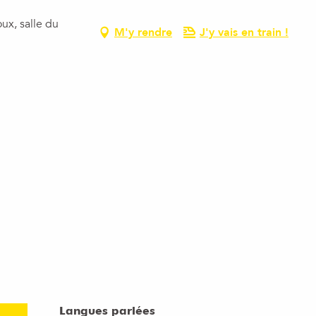
ux, salle du
M'y rendre
J'y vais en train !
Langues parlées
Langues parlées