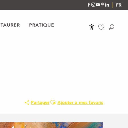
FR
STAURER
PRATIQUE
Accessibilité
Recher
Voir les favoris
Ajouter aux favoris
Partager
Ajouter à mes favoris