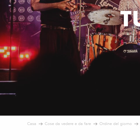
T
Casa
Cose da vedere e da fare
Ordine del giorno