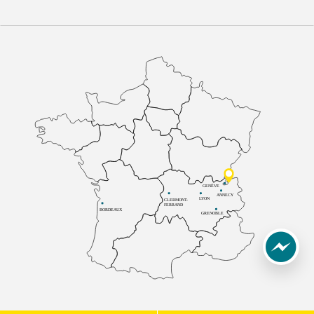
GENÈVE
ANNECY
LYON
CLERMONT-
FERRAND
BORDEAUX
GRENOBLE