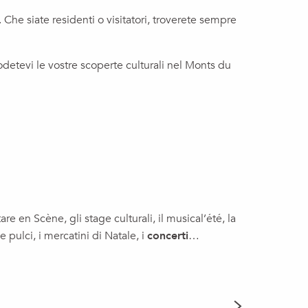
. Che siate residenti o visitatori, troverete sempre
detevi le vostre scoperte culturali nel Monts du
itare en Scène, gli stage culturali, il musical’été, la
le pulci, i mercatini di Natale, i
concerti
…
LE “GRA
NELL’AL