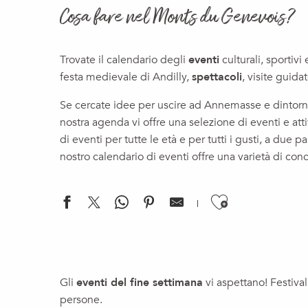
Cosa fare nel Monts du Genevois?
Trovate il calendario degli
eventi
culturali, sportiv
festa medievale di Andilly,
spettacoli
, visite guida
Se cercate idee per uscire ad Annemasse e dintorni,
nostra agenda vi offre una selezione di eventi e at
di eventi per tutte le età e per tutti i gusti, a due 
nostro calendario di eventi offre una varietà di con
Ajouter a
Chill & DJ - DJ DEAL
Attività per famiglie alla funivia della Salève
Gli
eventi del fine settimana
vi aspettano! Festival
Concert jazz : corto.alto / Les Musical'été 2026
persone.
Les rendez-vous du numérique x Cité des Métiers