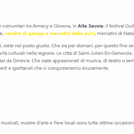
i e comunitari tra Annecy e Ginevra, in
Alta Savoia
: il festival Gu
te,
vendite di garage e mercatini delle pulci
, mercatini di Nata
 siete nel posto giusto. Che sia per domani, per questo fine set
tività culturali nella regione. Le città di Saint-Julien-En-Genev
passi da Ginevra. Che siate appassionati di musica, di teatro o sem
certi e spettacoli che vi conquisteranno sicuramente.
ux favoris
 musicali, mostre d’arte e fiere locali sono tutte ottime occasioni