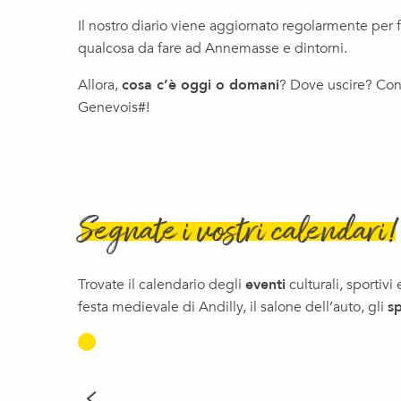
Brunch Society
Il nostro diario viene aggiornato regolarmente per fo
Ciné Plein air Ville-la-Grand
qualcosa da fare ad Annemasse e dintorni.
Le voyage de Michel Butor - l'escape box
Spectacle Break/Slam/Humour | Confliture
Allora,
cosa c’è oggi o domani
? Dove uscire? Cons
Fermeture estivale de l'Espace France Services du Genevois
Genevois#!
Conferenza | Nel cuore dei primi istanti della vita umana
Activité : Cours de dessin
Léman Blues Festival
Segnate i vostri calendari!
Trovate il calendario degli
eventi
culturali, sportiv
festa medievale di Andilly, il salone dell’auto, gli
sp
VACANZE ESTIVE