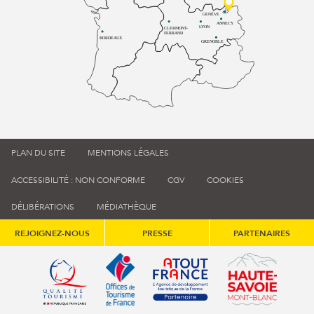
GENÈVE
ANNECY
LYON
CLERMONT-
FERRAND
BORDEAUX
GRENOBLE
PLAN DU SITE
MENTIONS LÉGALES
ACCESSIBILITÉ : NON CONFORME
CGV
COOKIES
DÉLIBÉRATIONS
MÉDIATHÈQUE
REJOIGNEZ-NOUS
PRESSE
PARTENAIRES
Qualité tourisme (s'ouvre dans une nouvelle fenêtre)
Office de tourisme de France (s'ouvre d
Atout France (s'ouvre dans une