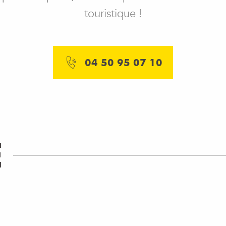
touristique !
04 50 95 07 10
E