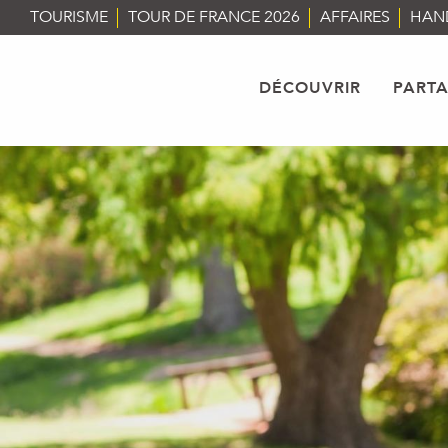
Aller
TOURISME
TOUR DE FRANCE 2026
AFFAIRES
HAN
au
contenu
principal
DÉCOUVRIR
PART