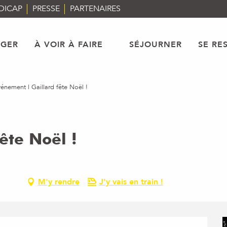
DICAP
PRESSE
PARTENAIRES
AGER
À VOIR À FAIRE
SÉJOURNER
SE RE
énement | Gaillard fête Noël !
ête Noël !
M'y rendre
J'y vais en train !