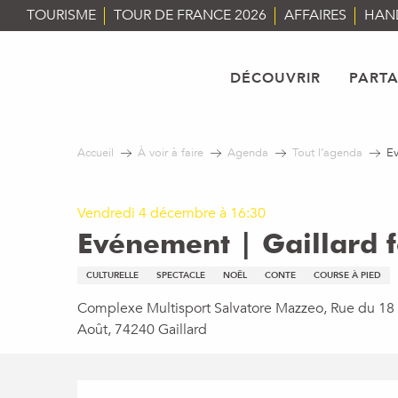
Aller
TOURISME
TOUR DE FRANCE 2026
AFFAIRES
HAN
au
contenu
principal
DÉCOUVRIR
PART
Accueil
À voir à faire
Agenda
Tout l’agenda
Ev
Vendredi 4 décembre à 16:30
Evénement | Gaillard f
CULTURELLE
SPECTACLE
NOËL
CONTE
COURSE À PIED
Complexe Multisport Salvatore Mazzeo, Rue du 18
Août, 74240 Gaillard