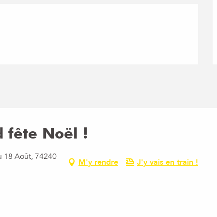
 fête Noël !
u 18 Août, 74240
M'y rendre
J'y vais en train !