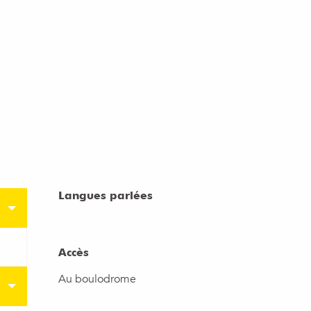
Langues parlées
Langues parlées
Accès
Accès
Au boulodrome