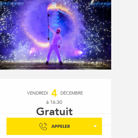
Ouverture et coordon
4
VENDREDI
DÉCEMBRE
à 16:30
Gratuit
APPELER