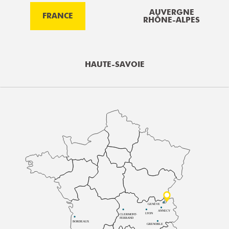
AUVERGNE
FRANCE
RHÔNE-ALPES
HAUTE-SAVOIE
GENÈVE
ANNECY
LYON
CLERMONT-
FERRAND
BORDEAUX
GRENOBLE