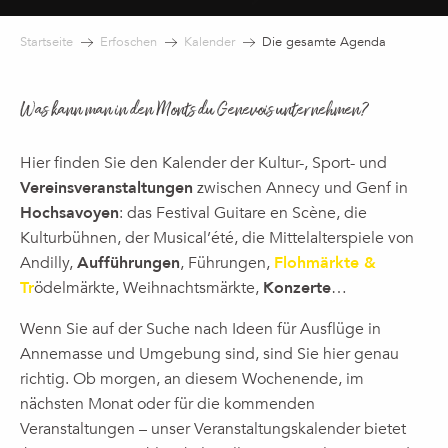
Startseite
Erfoschen
Kalender
Die gesamte Agenda
Was kann man in den Monts du Genevois unternehmen?
Hier finden Sie den Kalender der Kultur-, Sport- und
Vereinsveranstaltungen
zwischen Annecy und Genf in
Hochsavoyen
: das Festival Guitare en Scène, die
Kulturbühnen, der Musical’été, die Mittelalterspiele von
Andilly,
Aufführungen
, Führungen,
Flohmärkte &
Tr
ödelmärkte, Weihnachtsmärkte,
Konzerte
…
Wenn Sie auf der Suche nach Ideen für Ausflüge in
Annemasse und Umgebung sind, sind Sie hier genau
richtig. Ob morgen, an diesem Wochenende, im
nächsten Monat oder für die kommenden
Veranstaltungen – unser Veranstaltungskalender bietet