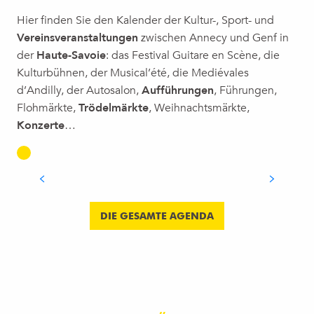
Hier finden Sie den Kalender der Kultur-, Sport- und
Vereinsveranstaltungen
zwischen Annecy und Genf in
der
Haute-Savoie
: das Festival Guitare en Scène, die
Kulturbühnen, der Musical’été, die Mediévales
d’Andilly, der Autosalon,
Aufführungen
, Führungen,
Flohmärkte,
Trödelmärkte
, Weihnachtsmärkte,
FLOHMÄRKTE UND TRÖDELMÄRKTE
Konzerte
…
IN DER HAUTE-SAVOIE: DER
KALENDER FÜR 2026
MEHR ERFAHREN
DIE GESAMTE AGENDA