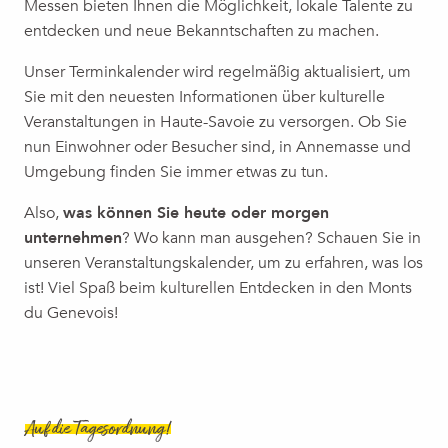
Messen bieten Ihnen die Möglichkeit, lokale Talente zu
Ciné Plein air "Mufasa : Le Roi Lion"
entdecken und neue Bekanntschaften zu machen.
Exposition : Colette Deblé, "Jeux de dames"
Vortrag | Denis Favier, GIGN … ein risikoreicher Beruf
Unser Terminkalender wird regelmäßig aktualisiert, um
Concert | Linh, la tournée
Sie mit den neuesten Informationen über kulturelle
Les 3000 pas d'Annemasse
Veranstaltungen in Haute-Savoie zu versorgen. Ob Sie
Activité : Carte aux étoiles
nun Einwohner oder Besucher sind, in Annemasse und
Journée des Associations 2026
Umgebung finden Sie immer etwas zu tun.
Chill & DJ - DJ DEAL
Also,
was können Sie heute oder morgen
unternehmen
? Wo kann man ausgehen? Schauen Sie in
unseren Veranstaltungskalender, um zu erfahren, was los
ist! Viel Spaß beim kulturellen Entdecken in den Monts
du Genevois!
Auf die Tagesordnung!