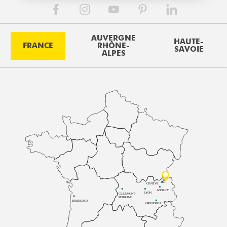
AUVERGNE
HAUTE-
FRANCE
RHÔNE-
SAVOIE
ALPES
GENÈVE
ANNECY
LYON
CLERMONT-
FERRAND
BORDEAUX
GRENOBLE