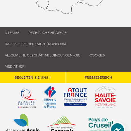
SITEMAP
RECHTLICHE HINWEISE
BARRIEREFREIHEIT: NICHT KONFORM
ALLGEMEINE GESCHÄFTSBEDINGUNGEN (GB)
COOKIES
MEDIATHEK
BEGLEITEN SIE UNS !
PRESSEBEREICH
Qualité tourisme (s'ouvre dans une nouvelle fenêtre)
Office de tourisme de France (s'ouvre d
Atout France (s'ouvre dans une
Annemasse Agglo (s'ouvre dans une nouvelle fenêtre)
Communauté de communes du Genévois 
Communauté de commu