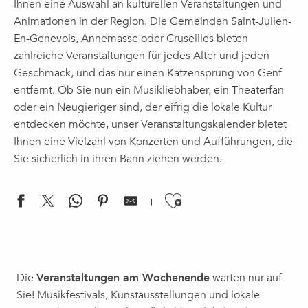
Ihnen eine Auswahl an kulturellen Veranstaltungen und
Animationen in der Region. Die Gemeinden Saint-Julien-
En-Genevois, Annemasse oder Cruseilles bieten
zahlreiche Veranstaltungen für jedes Alter und jeden
Geschmack, und das nur einen Katzensprung von Genf
entfernt. Ob Sie nun ein Musikliebhaber, ein Theaterfan
oder ein Neugieriger sind, der eifrig die lokale Kultur
entdecken möchte, unser Veranstaltungskalender bietet
Ihnen eine Vielzahl von Konzerten und Aufführungen, die
Sie sicherlich in ihren Bann ziehen werden.
Ajouter aux f
Vortrag | Eine Reise ins Herz der Justiz, Marie-France Bay-R
Familienanimation bei der Seilbahn von Salève
Die
Veranstaltungen am Wochenende
warten nur auf
Journées européennes du patrimoine 2026 : Découverte de l'
Sie! Musikfestivals, Kunstausstellungen und lokale
Gratiféria Ville-la-Grand