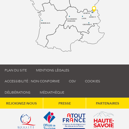
GENÈVE
ANNECY
LYON
CLERMONT-
FERRAND
BORDEAUX
GRENOBLE
PLAN DU SITE
MENTIONS LÉGALES
ACCESSIBILITÉ : NON CONFORME
CGV
COOKIES
DÉLIBÉRATIONS
MÉDIATHÈQUE
REJOIGNEZ-NOUS
PRESSE
PARTENAIRES
Qualité tourisme (s'ouvre dans une nouvelle fenêtre)
Office de tourisme de France (s'ouvre d
Atout France (s'ouvre dans une