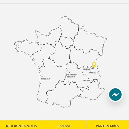
GENÈVE
ANNECY
LYON
CLERMONT-
FERRAND
BORDEAUX
GRENOBLE
REJOIGNEZ-NOUS
PRESSE
PARTENAIRES