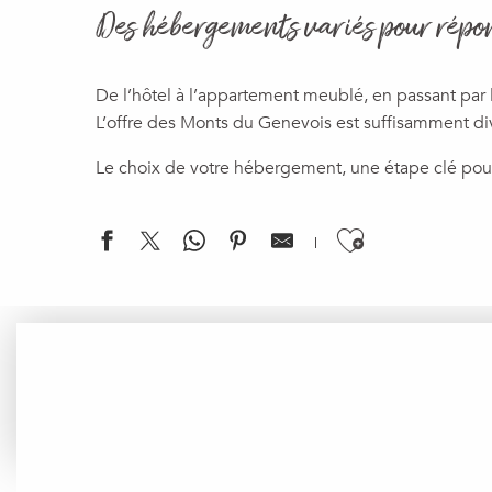
Des hébergements variés pour répo
De l’hôtel à l’appartement meublé, en passant par
L’offre des Monts du Genevois est suffisamment dive
Le choix de votre hébergement, une étape clé pour l
Ajouter a
The Originals Hotel du Mont Sion
Le refuge de la Ferme (EARL La Praille)
Hôtel Ibis Styles Saint-Julien-en-Genevois Vitam
Savoie Hôtel
Les Coudrets
Appart'City Annemasse Centre Pays de Genève
Studio Montfort