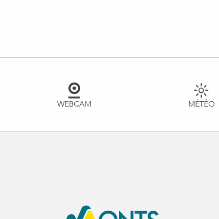
Novotel Annemasse Centre - Porte de Genève
Capucine Appart Hôtel
Résidence ECLA - Archamps
Meublé 2* - Mme Maulini
Moun et Favi
WEBCAM
MÉTÉO