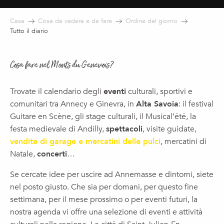
Casa
Cose da vedere e da fare
Ordine del giorno
Tutto il diario
Cosa fare nel Monts du Genevois?
Trovate il calendario degli
eventi
culturali, sportivi e
comunitari tra Annecy e Ginevra, in
Alta Savoia
: il festival
Guitare en Scène, gli stage culturali, il Musical’été, la
festa medievale di Andilly,
spettacoli
, visite guidate,
vendite di garage e mercatini delle pulci
, mercatini di
Natale,
concerti
…
Se cercate idee per uscire ad Annemasse e dintorni, siete
nel posto giusto. Che sia per domani, per questo fine
settimana, per il mese prossimo o per eventi futuri, la
nostra agenda vi offre una selezione di eventi e attività