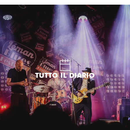
Aller
au
contenu
principal
TUTTO IL DIARIO