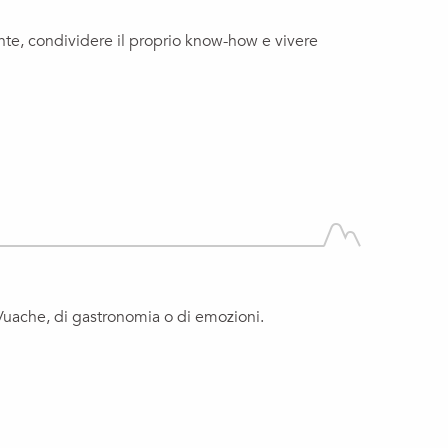
ente, condividere il proprio know-how e vivere
a Vuache, di gastronomia o di emozioni.
GILLES B