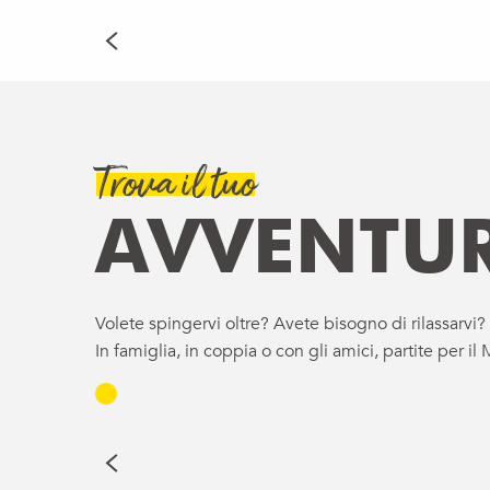
LEGGI TUTTO
Trova il tuo
AVVENTU
Volete spingervi oltre? Avete bisogno di rilassarvi
In famiglia, in coppia o con gli amici, partite per 
RACCOLTA AL REFUG
I buongustai
LEGGI TUTTO