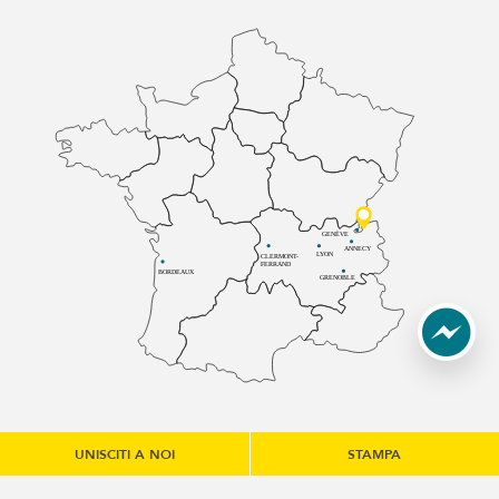
GENÈVE
ANNECY
LYON
CLERMONT-
FERRAND
BORDEAUX
GRENOBLE
UNISCITI A NOI
STAMPA