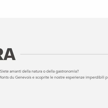
RA
? Siete amanti della natura o della gastronomia?
il Monts du Genevois e scoprite le nostre esperienze imperdibili
E DES GOURMETS