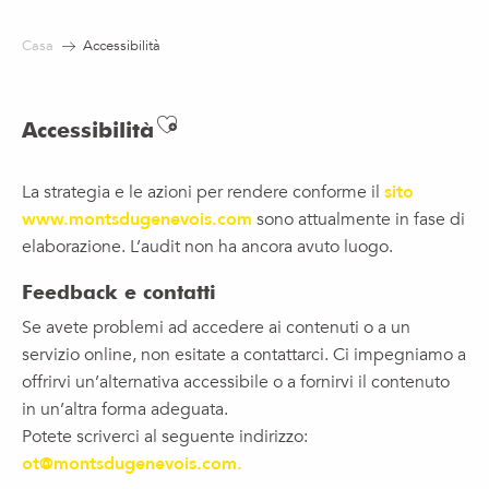
Aller
au
Casa
Accessibilità
contenu
principal
Ajouter aux favoris
Accessibilità
La strategia e le azioni per rendere conforme il
sito
www.montsdugenevois.com
sono attualmente in fase di
elaborazione. L’audit non ha ancora avuto luogo.
Feedback e contatti
Se avete problemi ad accedere ai contenuti o a un
servizio online, non esitate a contattarci. Ci impegniamo a
offrirvi un’alternativa accessibile o a fornirvi il contenuto
in un’altra forma adeguata.
Potete scriverci al seguente indirizzo:
ot@montsdugenevois.com
.