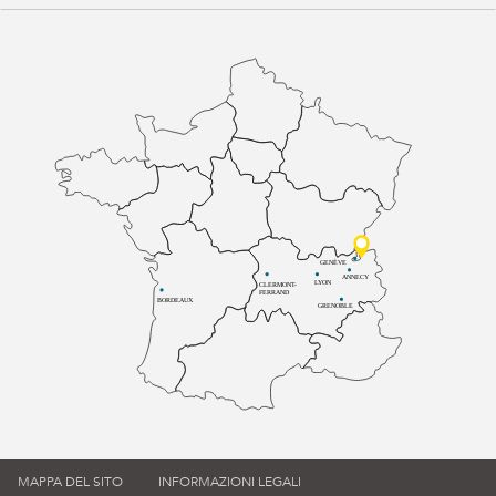
GENÈVE
ANNECY
LYON
CLERMONT-
FERRAND
BORDEAUX
GRENOBLE
MAPPA DEL SITO
INFORMAZIONI LEGALI