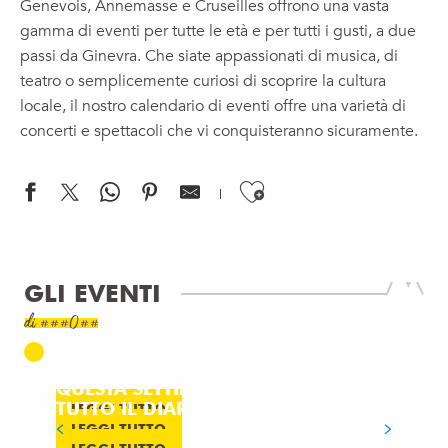
Genevois, Annemasse e Cruseilles offrono una vasta
gamma di eventi per tutte le età e per tutti i gusti, a due
passi da Ginevra. Che siate appassionati di musica, di
teatro o semplicemente curiosi di scoprire la cultura
locale, il nostro calendario di eventi offre una varietà di
concerti e spettacoli che vi conquisteranno sicuramente.
Ajouter aux f
GLI EVENTI
Ordine del giorno
di ###0##
Diaro
OGGI
Ordine del giorno
QUESTO FINE SETTIMANA
QUESTA SETTIMANA
TUTTO IL DIARIO
LEGGI TUTTO
LEGGI TUTTO
LE MOSTRE