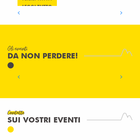
LEGGI TUTTO
LEGGI TUTTO
LEGGI TUTTO
LE “GRANDES MÉDIÉVALES” DI
Gli eventi
ANDILLY: UN VIAGGIO FUORI DAL
DA NON PERDERE!
TEMPO NELL’ALTA SAVOIA
LEGGI TUTTO
Contatto
SUI VOSTRI EVENTI