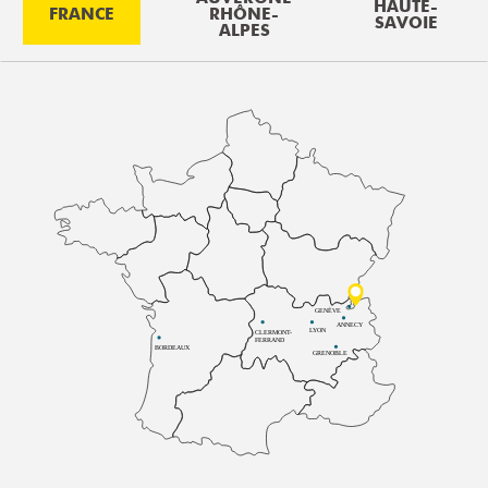
HAUTE-
FRANCE
RHÔNE-
SAVOIE
ALPES
GENÈVE
ANNECY
LYON
CLERMONT-
FERRAND
BORDEAUX
GRENOBLE