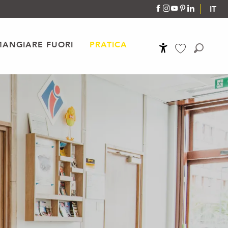
IT
MANGIARE FUORI
PRATICA
Accessibilité
Ricerca
Voir les favoris