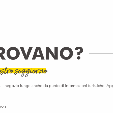
TROVANO?
stro soggiorno
il negozio funge anche da punto di informazioni turistiche. App
vois