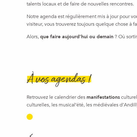
talents locaux et de faire de nouvelles rencontres.
Soirée tropicale
Après-midi jeux de société
Notre agenda est régulièrement mis à jour pour vou
Soirée pool party
visiteur, vous trouverez toujours quelque chose à f
Après-midi pool party
Spectacle musicale | Drum Brothers, Les Frères Colle
Alors,
que faire aujourd’hui ou demain
? Où sorti
Concerts : Les mardis au Cazou
Spectacle Famille | Ni prince, ni princesse
Soirée Illusion
Allonz Pétanque
À vos agendas !
Retrouvez le calendrier des
manifestations
culture
culturelles, les musical’été, les médiévales d’Andill
FESTIVAL LES MUSIC
SAISON