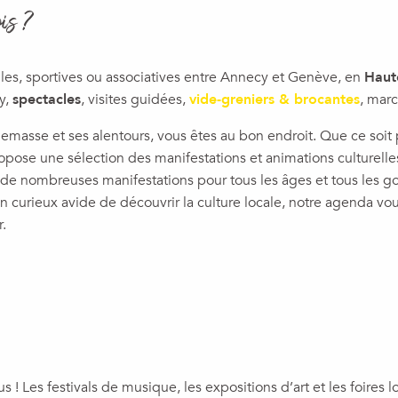
is ?
lles, sportives ou associatives entre Annecy et Genève, en
Haut
ly,
spectacles
, visites guidées,
vide-greniers & brocantes
, mar
nnemasse et ses alentours, vous êtes au bon endroit. Que ce soi
opose une sélection des manifestations et animations culturell
 de nombreuses manifestations pour tous les âges et tous les 
 curieux avide de découvrir la culture locale, notre agenda vo
.
ux favoris
 ! Les festivals de musique, les expositions d’art et les foires 