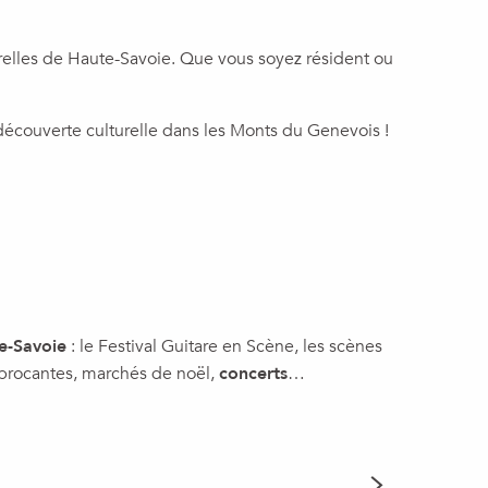
urelles de Haute-Savoie. Que vous soyez résident ou
découverte culturelle dans les Monts du Genevois !
e-Savoie
: le Festival Guitare en Scène, les scènes
 brocantes, marchés de noël,
concerts
…
S MUSIQUE DE LA
BROCANT