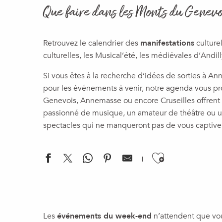
Que faire dans les Monts du Genevo
Retrouvez le calendrier des
manifestations
culture
culturelles, les Musical’été, les médiévales d’Andil
Si vous êtes à la recherche d’idées de sorties à A
pour les événements à venir, notre agenda vous pr
Genevois, Annemasse ou encore Cruseilles offrent
passionné de musique, un amateur de théâtre ou un
spectacles qui ne manqueront pas de vous captiver
Ajouter a
Concert classique : Giuseppina !
Brunch - Rooftop Au huitième
Les
événements du week-end
n’attendent que vous
Exposition : « La Volière en liberté »