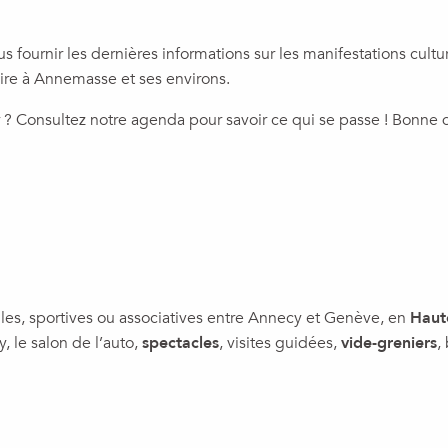
s fournir les dernières informations sur les manifestations cult
aire à Annemasse et ses environs.
r ? Consultez notre agenda pour savoir ce qui se passe ! Bonne 
lles, sportives ou associatives entre Annecy et Genève, en
Haut
y, le salon de l’auto,
spectacles
, visites guidées,
vide-greniers
,
AL’ÉTÉ À ANNEMASSE : VOS SOIRÉE