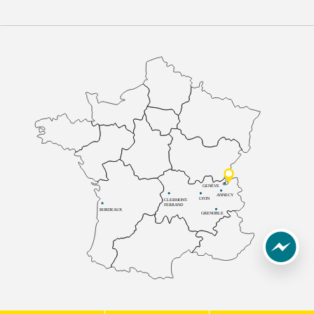
GENÈVE
ANNECY
LYON
CLERMONT-
FERRAND
BORDEAUX
GRENOBLE