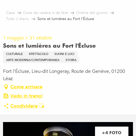
Aller
au
Casa
Cose da vedere e da fare
Ordine del giorno
contenu
Tutto il diario
Sons et lumières au Fort l'Écluse
principal
1 maggio > 31 ottobre
Sons et lumières au Fort l'Écluse
CULTURALE
SPETTACOLO
SUONI E LUCI
ARTE MODERNA/CONTEMPORANEA
STORIA
Fort l'Écluse, Lieu-dit Longeray, Route de Genève, 01200
Léaz
Come arrivare
Vado in treno!
Ajouter aux favoris
Condividere
+4 FOTO