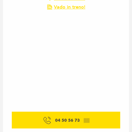
Vado in treno!
04 50 56 73
▒▒