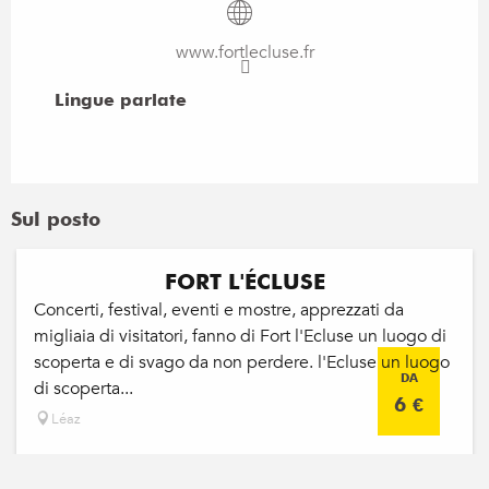
www.fortlecluse.fr
Lingue parlate
Lingue parlate
Sul posto
FORT L'ÉCLUSE
Concerti, festival, eventi e mostre, apprezzati da
migliaia di visitatori, fanno di Fort l'Ecluse un luogo di
scoperta e di svago da non perdere. l'Ecluse un luogo
DA
di scoperta...
6
€
Léaz