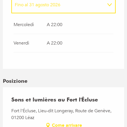
Fino al
31 agosto 2026
Dal
1 maggio 2026
al
31 maggio 2026
Mercoledì
A 22:00
Dal
1 giugno 2026
al
30 giugno 2026
Venerdì
A 22:00
Dal
1 luglio 2026
al
31 luglio 2026
Dal
1 settembre 2026
al
30 settembre
2026
Posizione
Dal
1 ottobre 2026
al
31 ottobre 2026
Sons et lumières au Fort l'Écluse
Fort l'Écluse, Lieu-dit Longeray, Route de Genève,
01200 Léaz
Come arrivare