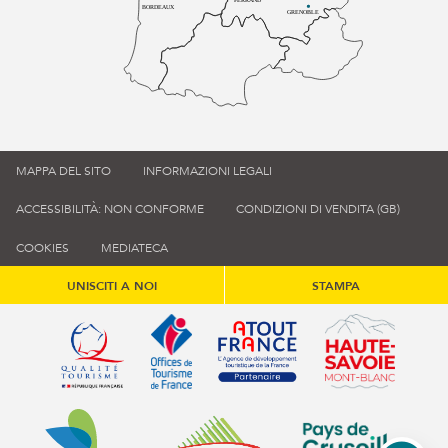
BORDEAUX
GRENOBLE
MAPPA DEL SITO
INFORMAZIONI LEGALI
ACCESSIBILITÀ: NON CONFORME
CONDIZIONI DI VENDITA (GB)
COOKIES
MEDIATECA
UNISCITI A NOI
STAMPA
Qualité tourisme (s'ouvre dans une nouvelle fenêtre)
Office de tourisme de France (s'ouvre d
Atout France (s'ouvre dans une
Annemasse Agglo (s'ouvre dans une nouvelle fenêtre)
Communauté de communes du Genévois 
Communauté de commu