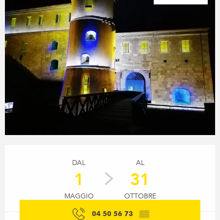
Orari e contatti
DAL
AL
1
31
MAGGIO
OTTOBRE
04 50 56 73
▒▒