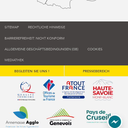
SITEMAP
RECHTLICHE HINWEISE
BARRIEREFREIHEIT: NICHT KONFORM
ALLGEMEINE GESCHÄFTSBEDINGUNGEN (GB)
COOKIES
MEDIATHEK
BEGLEITEN SIE UNS !
PRESSEBEREICH
Qualité tourisme (s'ouvre dans une nouvelle fenêtre)
Office de tourisme de France (s'ouvre d
Atout France (s'ouvre dans une
Annemasse Agglo (s'ouvre dans une nouvelle fenêtre)
Communauté de communes du Genévois 
Communauté de commu