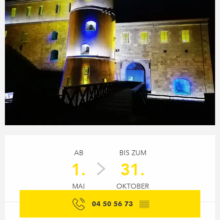
Öffnungszeiten & Kontaktdaten
AB
BIS ZUM
1.
31.
MAI
OKTOBER
04 50 56 73
▒▒