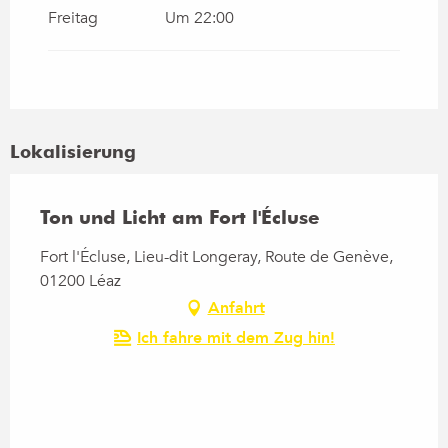
Freitag
Um 22:00
vom
1 Juli 2026
bis zum
31 Juli 2026
vom
1 September 2026
bis zum
30
September 2026
Lokalisierung
vom
1 Oktober 2026
bis zum
31 Oktober
2026
Ton und Licht am Fort l'Écluse
Fort l'Écluse, Lieu-dit Longeray, Route de Genève,
01200 Léaz
Anfahrt
Ich fahre mit dem Zug hin!