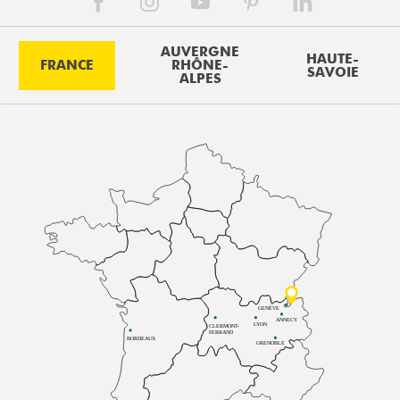
AUVERGNE
HAUTE-
FRANCE
RHÔNE-
SAVOIE
ALPES
GENÈVE
ANNECY
LYON
CLERMONT-
FERRAND
BORDEAUX
GRENOBLE