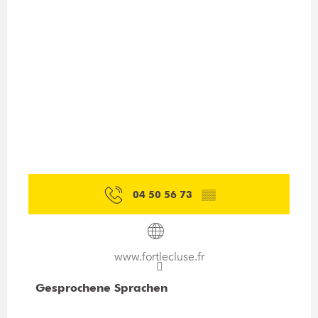
04 50 56 73
▒▒
www.fortlecluse.fr
Gesprochene Sprachen
Gesprochene Sprachen