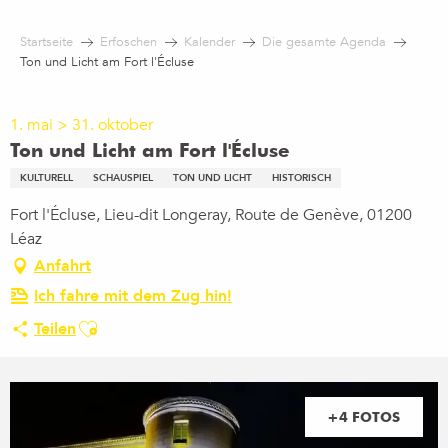
Aller
au
Startseite
Erfoschen
Kalender
Die gesamte Agenda
contenu
Ton und Licht am Fort l'Écluse
principal
1. mai > 31. oktober
Ton und Licht am Fort l'Écluse
KULTURELL
SCHAUSPIEL
TON UND LICHT
HISTORISCH
Fort l'Écluse, Lieu-dit Longeray, Route de Genève, 01200
Léaz
Anfahrt
Ich fahre mit dem Zug hin!
Ajouter aux favoris
Teilen
+4 FOTOS