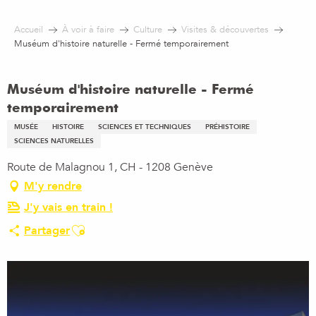
Aller
au
Accueil
À voir à faire
Culture
Visites & découvertes
contenu
Muséum d'histoire naturelle - Fermé temporairement
principal
Muséum d'histoire naturelle - Fermé
temporairement
MUSÉE
HISTOIRE
SCIENCES ET TECHNIQUES
PRÉHISTOIRE
SCIENCES NATURELLES
Route de Malagnou 1, CH - 1208 Genève
M'y rendre
J'y vais en train !
Ajouter aux favoris
Partager