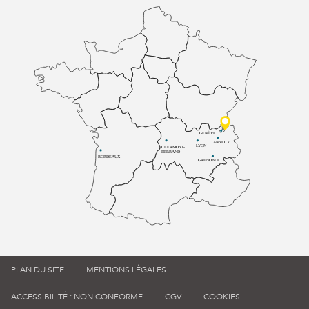
GENÈVE
ANNECY
LYON
CLERMONT-
FERRAND
BORDEAUX
GRENOBLE
PLAN DU SITE
MENTIONS LÉGALES
ACCESSIBILITÉ : NON CONFORME
CGV
COOKIES