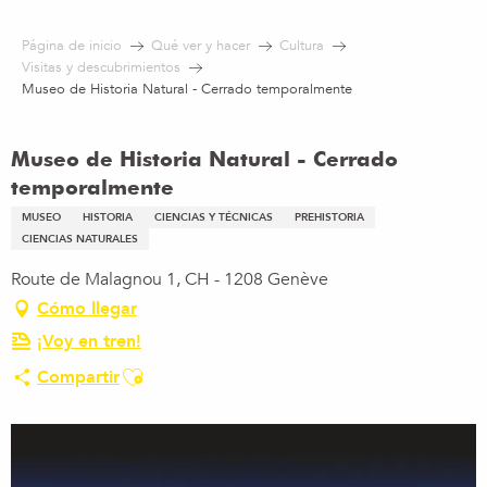
Aller
au
Página de inicio
Qué ver y hacer
Cultura
contenu
Visitas y descubrimientos
principal
Museo de Historia Natural - Cerrado temporalmente
Museo de Historia Natural - Cerrado
temporalmente
MUSEO
HISTORIA
CIENCIAS Y TÉCNICAS
PREHISTORIA
CIENCIAS NATURALES
Route de Malagnou 1, CH - 1208 Genève
Cómo llegar
¡Voy en tren!
Ajouter aux favoris
Compartir