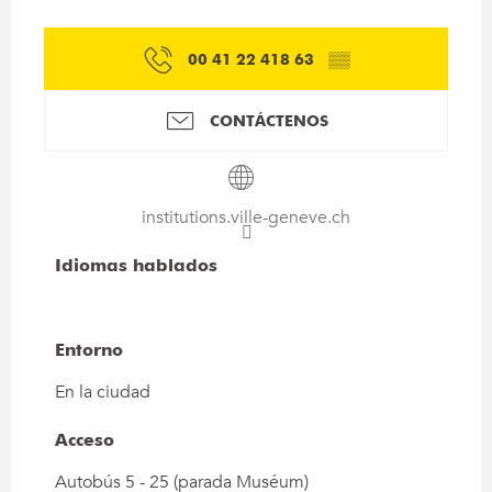
00 41 22 418 63
▒▒
CONTÁCTENOS
institutions.ville-geneve.ch
Idiomas hablados
Idiomas hablados
Entorno
Entorno
En la ciudad
Acceso
Acceso
Autobús 5 - 25 (parada Muséum)