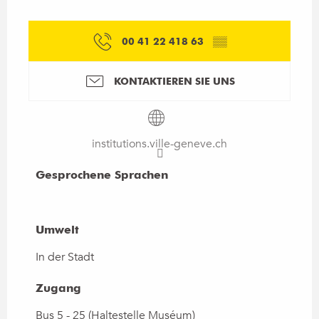
00 41 22 418 63
▒▒
KONTAKTIEREN SIE UNS
institutions.ville-geneve.ch
Gesprochene Sprachen
Gesprochene Sprachen
Umwelt
Umwelt
In der Stadt
Zugang
Zugang
Bus 5 - 25 (Haltestelle Muséum)