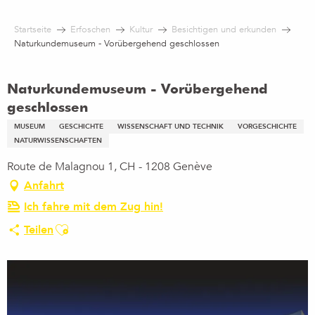
Aller
au
Startseite
Erfoschen
Kultur
Besichtigen und erkunden
contenu
Naturkundemuseum - Vorübergehend geschlossen
principal
Naturkundemuseum - Vorübergehend
geschlossen
MUSEUM
GESCHICHTE
WISSENSCHAFT UND TECHNIK
VORGESCHICHTE
NATURWISSENSCHAFTEN
Route de Malagnou 1, CH - 1208 Genève
Anfahrt
Ich fahre mit dem Zug hin!
Ajouter aux favoris
Teilen