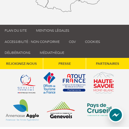
PLAN DU SITE
MENTIONS LÉGALES
ACCESSIBILITÉ : NON CONFORME
CGV
COOKIES
DÉLIBÉRATIONS
MÉDIATHÈQUE
REJOIGNEZ-NOUS
PRESSE
PARTENAIRES
Qualité tourisme (s'ouvre dans une nouvelle fenêtre)
Office de tourisme de France (s'ouvre d
Atout France (s'ouvre dans une
Annemasse Agglo (s'ouvre dans une nouvelle fenêtre)
Communauté de communes du Genévois 
Communauté de commu