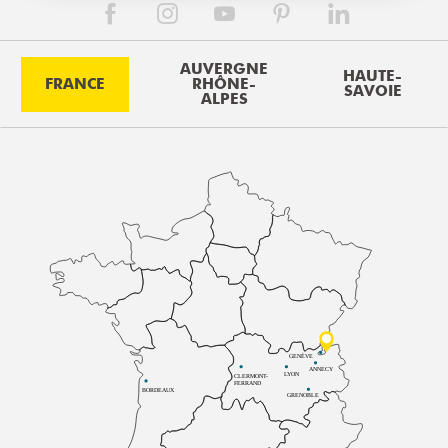
AUVERGNE
HAUTE-
FRANCE
RHÔNE-
SAVOIE
ALPES
GENÈVE
ANNECY
LYON
CLERMONT-
FERRAND
BORDEAUX
GRENOBLE