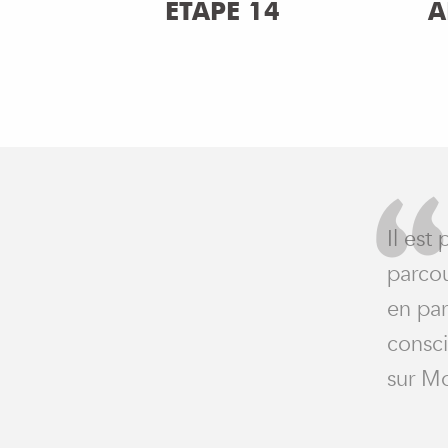
ÉTAPE 14
A
Il est
parcou
en par
consci
sur Mo