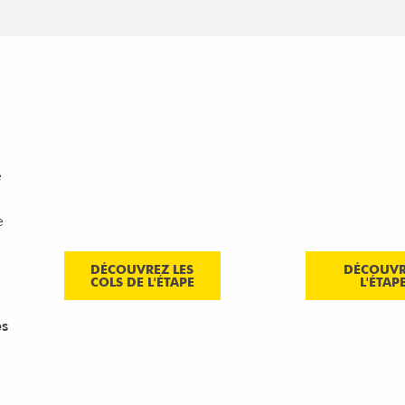
LES
ASCENSIONS
L'ÉTAPE
é
2023
TOUR 2
Étape 14
Cyclistes ama
e
DÉCOUVREZ LES
DÉCOUV
COLS DE L'ÉTAPE
L'ÉTAP
es