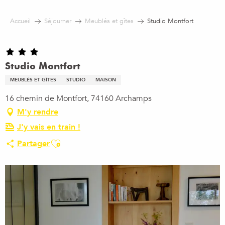
Aller
au
Accueil
Séjourner
Meublés et gîtes
Studio Montfort
contenu
principal
Studio Montfort
MEUBLÉS ET GÎTES
STUDIO
MAISON
16 chemin de Montfort, 74160 Archamps
M'y rendre
J'y vais en train !
Ajouter aux favoris
Partager