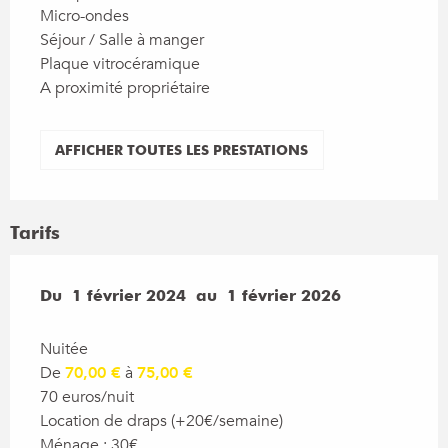
Micro-ondes
Séjour / Salle à manger
Plaque vitrocéramique
A proximité propriétaire
AFFICHER TOUTES LES PRESTATIONS
Tarifs
Du
Du
1 février 2024
1 février 2024
au
au
1 février 2026
1 février 2026
Nuitée
De
70,00 €
à
75,00 €
70 euros/nuit
Location de draps (+20€/semaine)
Ménage : 30€