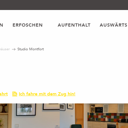
EN
ERFOSCHEN
AUFENTHALT
AUSWÄRTS
häuser
Studio Montfort
ahrt
Ich fahre mit dem Zug hin!