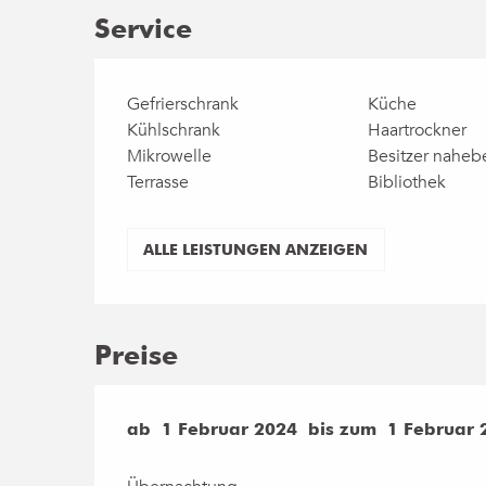
Service
Gefrierschrank
Küche
Kühlschrank
Haartrockner
Mikrowelle
Besitzer naheb
Terrasse
Bibliothek
ALLE LEISTUNGEN ANZEIGEN
Preise
ab
ab
1 Februar 2024
1 Februar 2024
bis zum
bis zum
1 Februar 
1 Februar 