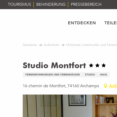
Aller
TOURISMUS
BEHINDERUNG
PRESSEBEREICH
au
contenu
principal
ENTDECKEN
TEIL
Startseite
Aufenthalt
Möblierte Unterkünfte und Ferien
Studio Montfort
FERIENWOHNUNGEN UND FERIENHÄUSER
STUDIO
HAUS
16 chemin de Montfort, 74160 Archamps
Anf