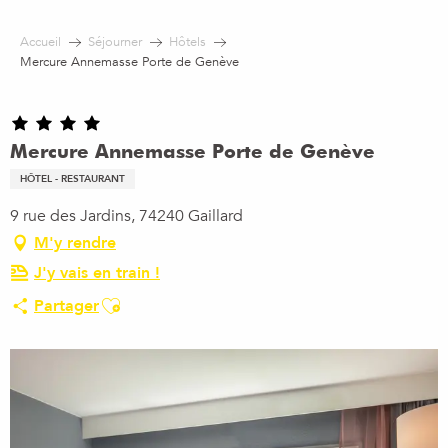
Aller
au
Accueil
Séjourner
Hôtels
contenu
Mercure Annemasse Porte de Genève
principal
Mercure Annemasse Porte de Genève
HÔTEL - RESTAURANT
9 rue des Jardins, 74240 Gaillard
M'y rendre
J'y vais en train !
Ajouter aux favoris
Partager