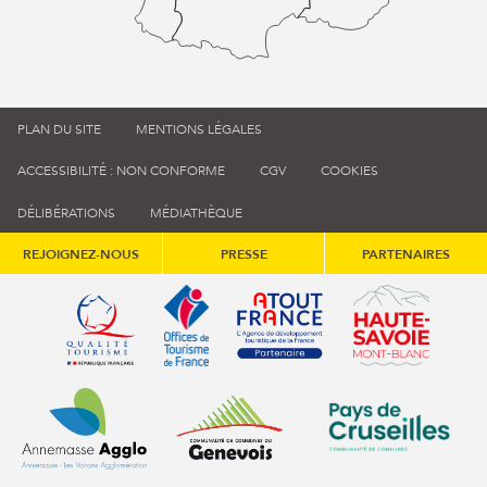
PLAN DU SITE
MENTIONS LÉGALES
ACCESSIBILITÉ : NON CONFORME
CGV
COOKIES
DÉLIBÉRATIONS
MÉDIATHÈQUE
REJOIGNEZ-NOUS
PRESSE
PARTENAIRES
Qualité tourisme (s'ouvre dans une nouvelle fenêtre)
Office de tourisme de France (s'ouvre d
Atout France (s'ouvre dans une
Annemasse Agglo (s'ouvre dans une nouvelle fenêtre)
Communauté de communes du Genévois 
Communauté de commu