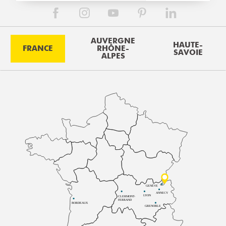
AUVERGNE
HAUTE-
FRANCE
RHÔNE-
SAVOIE
ALPES
GENÈVE
ANNECY
LYON
CLERMONT-
FERRAND
BORDEAUX
GRENOBLE