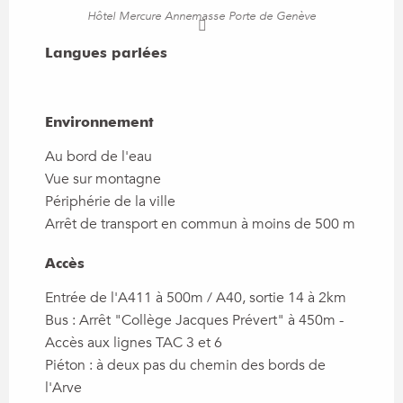
Hôtel Mercure Annemasse Porte de Genève
Langues parlées
Langues parlées
Environnement
Environnement
Au bord de l'eau
Vue sur montagne
Périphérie de la ville
Arrêt de transport en commun à moins de 500 m
Accès
Accès
Entrée de l'A411 à 500m / A40, sortie 14 à 2km
Bus : Arrêt "Collège Jacques Prévert" à 450m -
Accès aux lignes TAC 3 et 6
Piéton : à deux pas du chemin des bords de
l'Arve