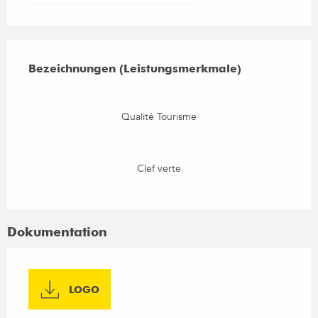
Leistungensmöglichkeiten
Bezeichnungen (Leistungsmerkmale)
Bezeichnungen (Leistungsmerkmale)
Qualité Tourisme
Clef verte
Dokumentation
LOGO