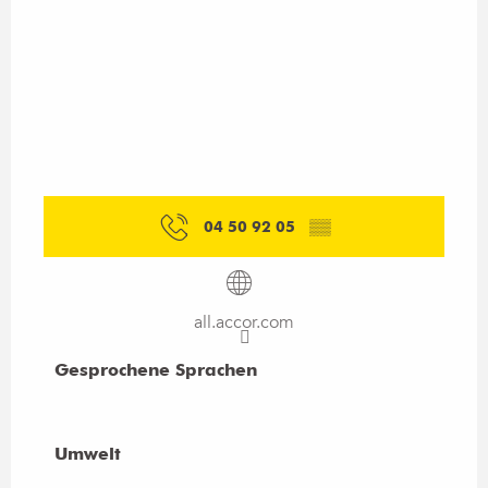
04 50 92 05
▒▒
all.accor.com
Gesprochene Sprachen
Gesprochene Sprachen
Umwelt
Umwelt