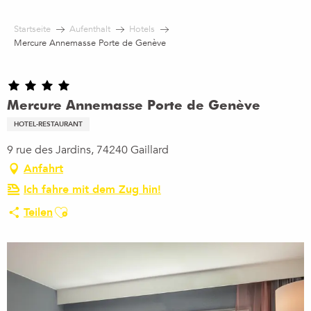
Aller
au
Startseite
Aufenthalt
Hotels
contenu
Mercure Annemasse Porte de Genève
principal
Mercure Annemasse Porte de Genève
HOTEL-RESTAURANT
9 rue des Jardins, 74240 Gaillard
Anfahrt
Ich fahre mit dem Zug hin!
Ajouter aux favoris
Teilen