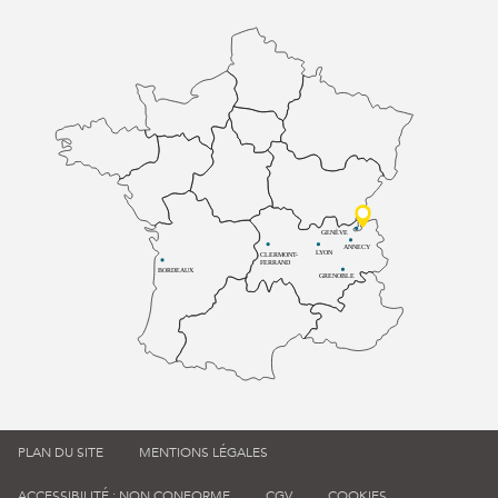
GENÈVE
ANNECY
LYON
CLERMONT-
FERRAND
BORDEAUX
GRENOBLE
PLAN DU SITE
MENTIONS LÉGALES
ACCESSIBILITÉ : NON CONFORME
CGV
COOKIES