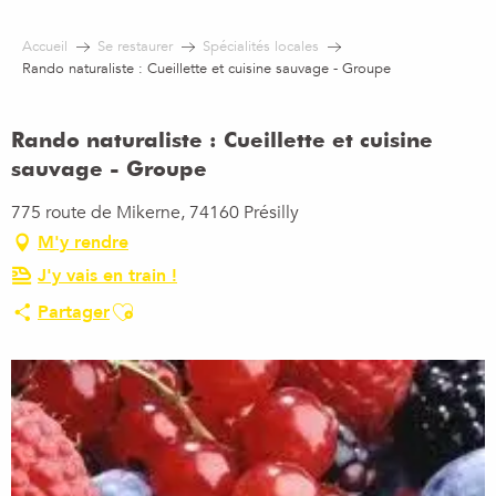
Aller
au
Accueil
Se restaurer
Spécialités locales
contenu
Rando naturaliste : Cueillette et cuisine sauvage - Groupe
principal
Rando naturaliste : Cueillette et cuisine
sauvage - Groupe
775 route de Mikerne, 74160 Présilly
M'y rendre
J'y vais en train !
Ajouter aux favoris
Partager