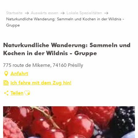
Aller
au
Startseite
Auswärts essen
Lokale Spezialitäten
contenu
Naturkundliche Wanderung: Sammeln und Kochen in der Wildnis -
principal
Gruppe
Naturkundliche Wanderung: Sammeln und
Kochen in der Wildnis - Gruppe
775 route de Mikerne, 74160 Présilly
Anfahrt
Ich fahre mit dem Zug hin!
Ajouter aux favoris
Teilen