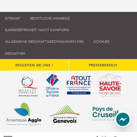
SITEMAP
RECHTLICHE HINWEISE
BARRIEREFREIHEIT: NICHT KONFORM
ALLGEMEINE GESCHÄFTSBEDINGUNGEN (GB)
COOKIES
MEDIATHEK
BEGLEITEN SIE UNS !
PRESSEBEREICH
Qualité tourisme (s'ouvre dans une nouvelle fenêtre)
Office de tourisme de France (s'ouvre d
Atout France (s'ouvre dans une
Annemasse Agglo (s'ouvre dans une nouvelle fenêtre)
Communauté de communes du Genévois 
Communauté de commu