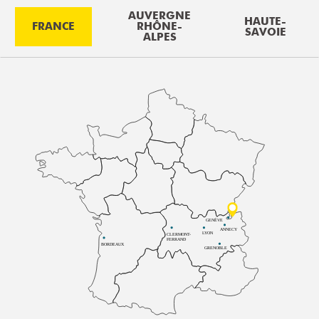
AUVERGNE
HAUTE-
FRANCE
RHÔNE-
SAVOIE
ALPES
GENÈVE
ANNECY
LYON
CLERMONT-
FERRAND
BORDEAUX
GRENOBLE