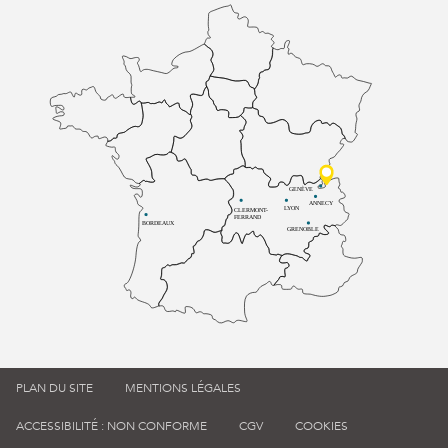
GENÈVE
ANNECY
LYON
CLERMONT-
FERRAND
BORDEAUX
GRENOBLE
PLAN DU SITE
MENTIONS LÉGALES
ACCESSIBILITÉ : NON CONFORME
CGV
COOKIES