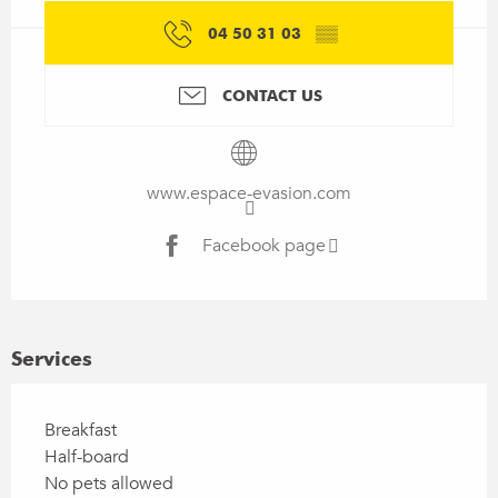
04 50 31 03
▒▒
CONTACT US
www.espace-evasion.com
Facebook page
Services
Breakfast
Half-board
No pets allowed