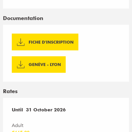
Documentation
FICHE D'INSCRIPTION
GENÈVE - LYON
Rates
From
Until
31 October 2026
11 April 2026
to
31 October 2026
Adult