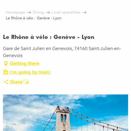
Aller
au
Homepage
Dining
Local specialities
contenu
Le Rhône à vélo : Genève - Lyon
principal
Le Rhône à vélo : Genève - Lyon
Gare de Saint Julien en Genevois, 74160 Saint-Julien-en-
Genevois
Getting there
I'm going by train!
Ajouter aux favoris
Share