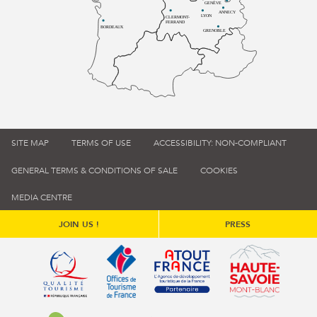
GENÈVE
ANNECY
LYON
CLERMONT-
FERRAND
BORDEAUX
GRENOBLE
SITE MAP
TERMS OF USE
ACCESSIBILITY: NON-COMPLIANT
GENERAL TERMS & CONDITIONS OF SALE
COOKIES
MEDIA CENTRE
JOIN US !
PRESS
Qualité tourisme (s'ouvre dans une nouvelle fenêtre)
Office de tourisme de France (s'ouvre d
Atout France (s'ouvre dans une