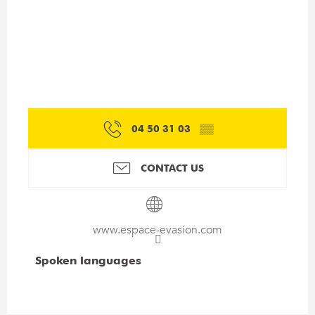
04 50 31 03
▒▒
CONTACT US
www.espace-evasion.com
Spoken languages
Spoken languages