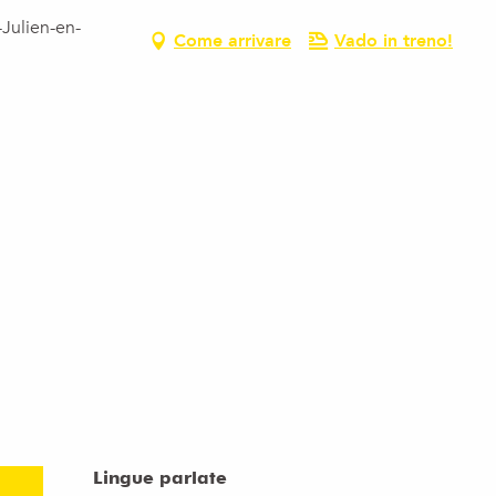
-Julien-en-
Come arrivare
Vado in treno!
Lingue parlate
Lingue parlate