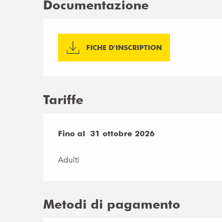
Documentazione
FICHE D'INSCRIPTION
Tariffe
Dal
Fino al
11 aprile 2026
31 ottobre 2026
al
31 ottobre 2026
Adulti
Metodi di pagamento