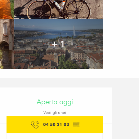
+ 1
Orari e contatti
Aperto oggi
Vedi gli orari
04 50 31 03
▒▒