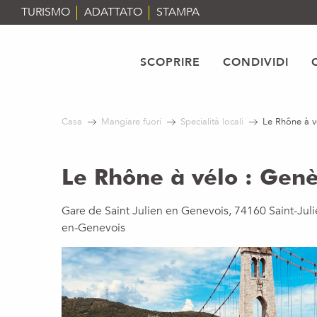
Aller
TURISMO
ADATTATO
STAMPA
au
contenu
principal
SCOPRIRE
CONDIVIDI
Casa
Mangiare fuori
Specialità locali
Le Rhône à v
Le Rhône à vélo : Genè
Gare de Saint Julien en Genevois, 74160 Saint-Juli
en-Genevois