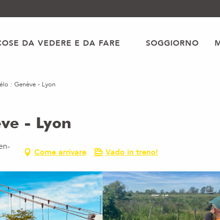
COSE DA VEDERE E DA FARE
SOGGIORNO
élo : Genève - Lyon
ve - Lyon
en-
Come arrivare
Vado in treno!