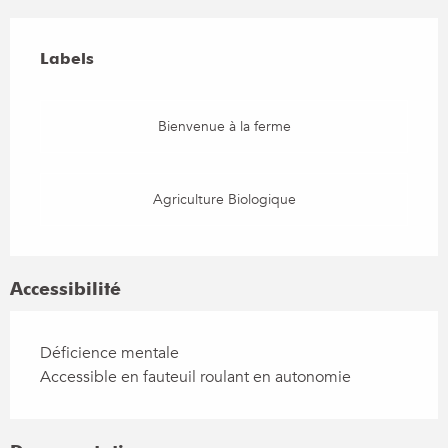
Offres de prestations
Labels
Labels
Bienvenue à la ferme
Agriculture Biologique
Accessibilité
Déficience mentale
Accessible en fauteuil roulant en autonomie