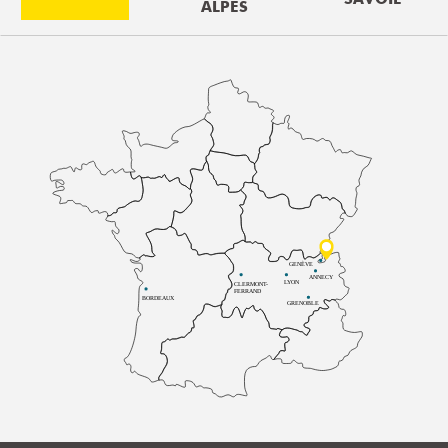
ALPES
GENÈVE
ANNECY
LYON
CLERMONT-
FERRAND
BORDEAUX
GRENOBLE