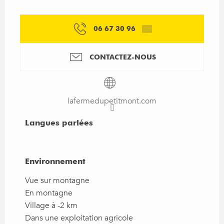
06 67 30 96
▒▒
CONTACTEZ-NOUS
lafermedupetitmont.com
Langues parlées
Langues parlées
Environnement
Environnement
Vue sur montagne
En montagne
Village à -2 km
Dans une exploitation agricole