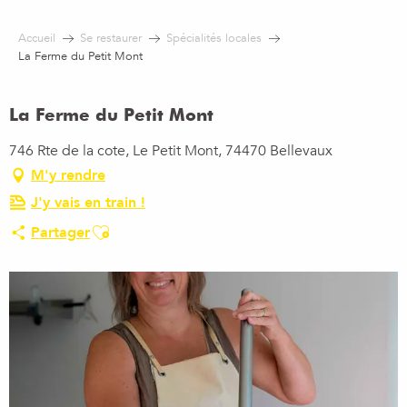
Aller
au
Accueil
Se restaurer
Spécialités locales
contenu
La Ferme du Petit Mont
principal
La Ferme du Petit Mont
746 Rte de la cote, Le Petit Mont, 74470 Bellevaux
M'y rendre
J'y vais en train !
Ajouter aux favoris
Partager