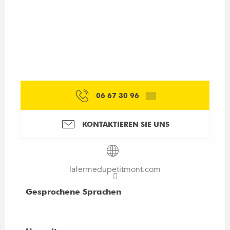
06 67 30 96
▒▒
KONTAKTIEREN SIE UNS
lafermedupetitmont.com
Gesprochene Sprachen
Gesprochene Sprachen