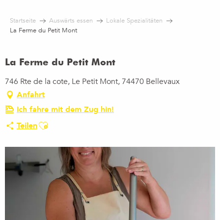
Aller
au
Startseite
Auswärts essen
Lokale Spezialitäten
contenu
La Ferme du Petit Mont
principal
La Ferme du Petit Mont
746 Rte de la cote, Le Petit Mont, 74470 Bellevaux
Anfahrt
Ich fahre mit dem Zug hin!
Ajouter aux favoris
Teilen