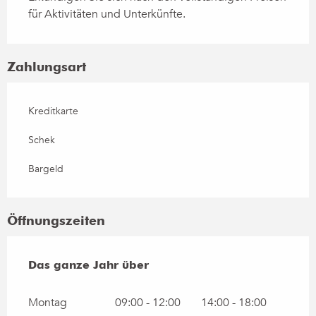
für Aktivitäten und Unterkünfte.
Zahlungsart
Kreditkarte
Schek
Bargeld
Öffnungszeiten
Das ganze Jahr über
Das ganze Jahr über
Montag
09:00 - 12:00
14:00 - 18:00