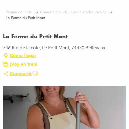
Aller
au
Página de inicio
Comer fuera
Especialidades locales
contenu
La Ferme du Petit Mont
principal
La Ferme du Petit Mont
746 Rte de la cote, Le Petit Mont, 74470 Bellevaux
Cómo llegar
¡Voy en tren!
Ajouter aux favoris
Compartir