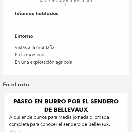
lafermedupetitmont.com
Idiomas hablados
Idiomas hablados
Entorno
Entorno
Vistas a la montaña
En la montaña
En una explotación agrícola
En el acto
PASEO EN BURRO POR EL SENDERO
DE BELLEVAUX
Alquiler de burros para media jornada o jornada
completa para conocer el sendero de Bellevaux.