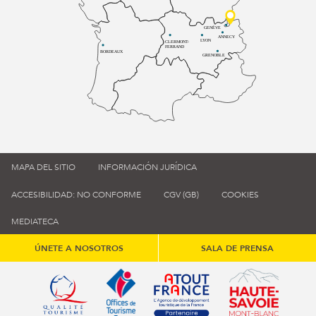
GENÈVE
ANNECY
LYON
CLERMONT-
FERRAND
BORDEAUX
GRENOBLE
MAPA DEL SITIO
INFORMACIÓN JURÍDICA
ACCESIBILIDAD: NO CONFORME
CGV (GB)
COOKIES
MEDIATECA
ÚNETE A NOSOTROS
SALA DE PRENSA
Qualité tourisme (s'ouvre dans une nouvelle fenêtre)
Office de tourisme de France (s'ouvre d
Atout France (s'ouvre dans une