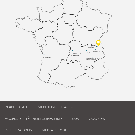
GENÈVE
ANNECY
LYON
CLERMONT-
FERRAND
BORDEAUX
GRENOBLE
PLAN DU SITE
MENTIONS LÉGALES
ACCESSIBILITÉ : NON CONFORME
CGV
COOKIES
DÉLIBÉRATIONS
MÉDIATHÈQUE