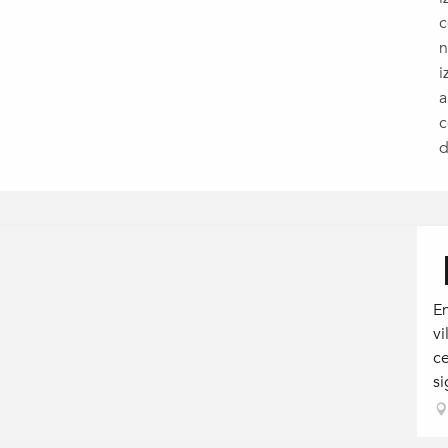
c
n
i
a
c
d
En
vi
ce
si