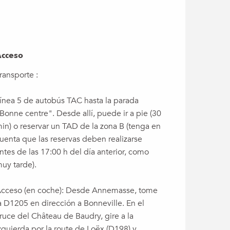
cceso
cceso
ransporte :
ínea 5 de autobús TAC hasta la parada
Bonne centre". Desde allí, puede ir a pie (30
in) o reservar un TAD de la zona B (tenga en
uenta que las reservas deben realizarse
ntes de las 17:00 h del día anterior, como
uy tarde).
cceso (en coche): Desde Annemasse, tome
a D1205 en dirección a Bonneville. En el
ruce del Château de Baudry, gire a la
zquierda por la route de Loëx (D198) y