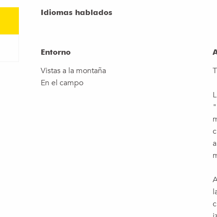
Idiomas hablados
Idiomas hablados
Entorno
Entorno
A
A
Vistas a la montaña
T
En el campo
L
"
m
c
a
m
A
l
c
i