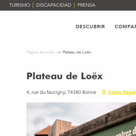
Aller
TURISMO
DISCAPACIDAD
PRENSA
au
contenu
principal
DESCUBRIR
COMPAR
Página de inicio
Plateau de Loëx
Plateau de Loëx
4, rue du faucigny, 74380 Bonne
Cómo llegar