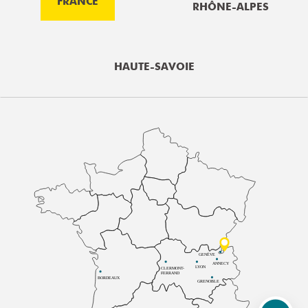
FRANCE
RHÔNE-ALPES
HAUTE-SAVOIE
GENÈVE
ANNECY
LYON
CLERMONT-
FERRAND
BORDEAUX
GRENOBLE