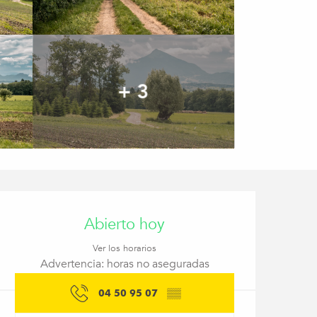
+ 3
Horarios y datos de co
Abierto hoy
Ver los horarios
Advertencia: horas no aseguradas
04 50 95 07
▒▒