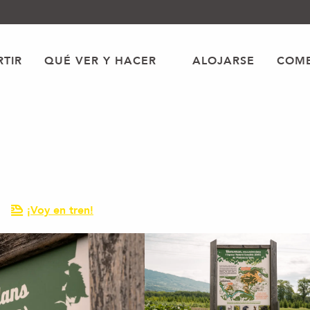
TIR
QUÉ VER Y HACER
ALOJARSE
COME
¡Voy en tren!