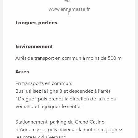
www.annemasse.fr
Langues parlées
Langues parlées
Environnement
Environnement
Arrêt de transport en commun à moins de 500 m
Accès
Accès
En transports en commun:
Bus: utilisez la ligne 8 et descendez à l'arrêt
"Drague" puis prenez la direction de la rue du
Vernand et rejoignez le sentier
Stationnement: parking du Grand Casino
d'Annemasse, puis traversez la route et rejoignez
les coteaux du Vernand