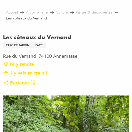
Aller
au
Accueil
À voir à faire
Culture
Visites & découvertes
contenu
Les côteaux du Vernand
principal
Les côteaux du Vernand
PARC ET JARDIN
PARC
Rue du Vernand, 74100 Annemasse
M'y rendre
J'y vais en train !
Ajouter aux favoris
Partager