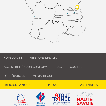
GENÈVE
ANNECY
LYON
CLERMONT-
FERRAND
BORDEAUX
GRENOBLE
PLAN DU SITE
MENTIONS LÉGALES
ACCESSIBILITÉ : NON CONFORME
CGV
COOKIES
DÉLIBÉRATIONS
MÉDIATHÈQUE
REJOIGNEZ-NOUS
PRESSE
PARTENAIRES
Qualité tourisme (s'ouvre dans une nouvelle fenêtre)
Office de tourisme de France (s'ouvre d
Atout France (s'ouvre dans une