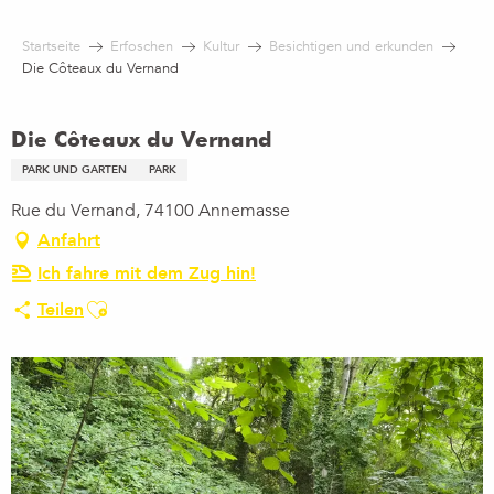
Aller
au
Startseite
Erfoschen
Kultur
Besichtigen und erkunden
contenu
Die Côteaux du Vernand
principal
Die Côteaux du Vernand
PARK UND GARTEN
PARK
Rue du Vernand, 74100 Annemasse
Anfahrt
Ich fahre mit dem Zug hin!
Ajouter aux favoris
Teilen