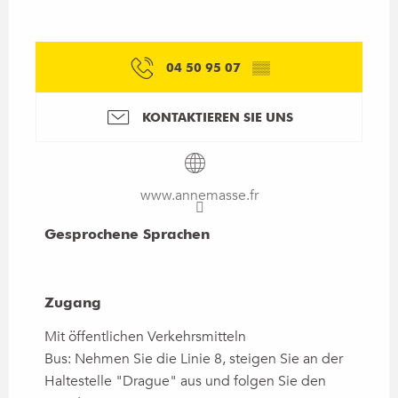
04 50 95 07
▒▒
KONTAKTIEREN SIE UNS
www.annemasse.fr
Gesprochene Sprachen
Gesprochene Sprachen
Zugang
Zugang
Mit öffentlichen Verkehrsmitteln
Bus: Nehmen Sie die Linie 8, steigen Sie an der
Haltestelle "Drague" aus und folgen Sie den