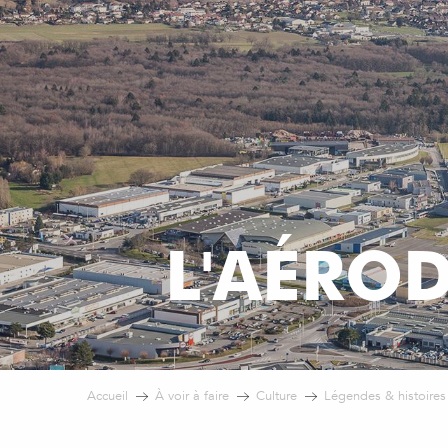
L'AÉRO
Accueil
À voir à faire
Culture
Légendes & histoires