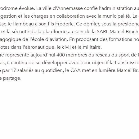
odrome évolue. La ville d’Annemasse confie l’administration au t
gestion et les charges en collaboration avec la municipalité. La 
asse le flambeau à son fils Frédéric. Ce dernier, sous la prési
té et la sécurité de la plateforme au sein de la SARL Marcel Bruc
dagogique de l’école d’aviation. En proposant des formations h
tes dans l’aéronautique, le civil et le militaire.
me représente aujourd’hui 400 membres du réseau du sport de l’
 il continu de se développer avec pour objectif la transmission
é par 17 salariés au quotidien, le CAA met en lumière Marcel B
e partage.