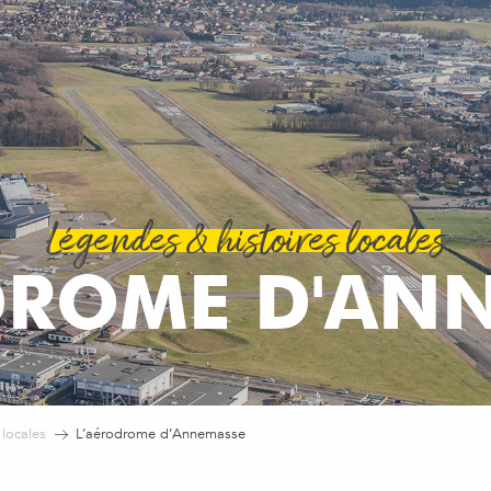
Légendes & histoires locales
DROME D'AN
 locales
L’aérodrome d’Annemasse