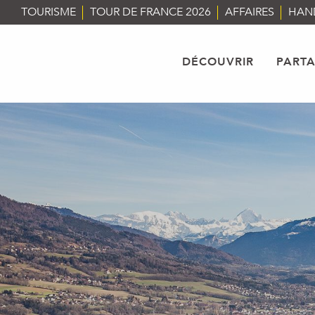
Aller
TOURISME
TOUR DE FRANCE 2026
AFFAIRES
HAN
au
contenu
principal
DÉCOUVRIR
PART