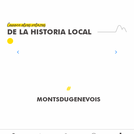
PLAZA DE LA ESTACIÓN DE
ANNEMASSE
¿Crees conocer todos los secretos de Monts du
Conoce otros retazos
Genevois? Descubre las insospechadas facetas
DE LA HISTORIA LOCAL
de la región, con un pasado rebosante de
historias y lugares llenos de anécdotas. Lee...
SEGUIR LEYENDO
#
MONTSDUGENEVOIS