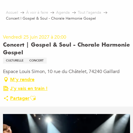
Aller
au
Accueil
À voir à faire
Agenda
Tout l’agenda
contenu
Concert | Gospel & Soul - Chorale Harmonie Gospel
principal
Vendredi 25 juin 2027 à 20:00
Concert | Gospel & Soul - Chorale Harmonie
Gospel
CULTURELLE
CONCERT
Espace Louis Simon, 10 rue du Châtelet, 74240 Gaillard
M'y rendre
J'y vais en train !
Ajouter aux favoris
Partager