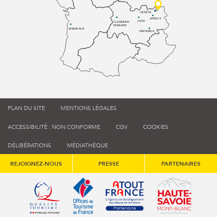
GENÈVE
ANNECY
LYON
CLERMONT-
FERRAND
BORDEAUX
GRENOBLE
PLAN DU SITE
MENTIONS LÉGALES
ACCESSIBILITÉ : NON CONFORME
CGV
COOKIES
DÉLIBÉRATIONS
MÉDIATHÈQUE
REJOIGNEZ-NOUS
PRESSE
PARTENAIRES
Qualité tourisme (s'ouvre dans une nouvelle fenêtre)
Office de tourisme de France (s'ouvre d
Atout France (s'ouvre dans une