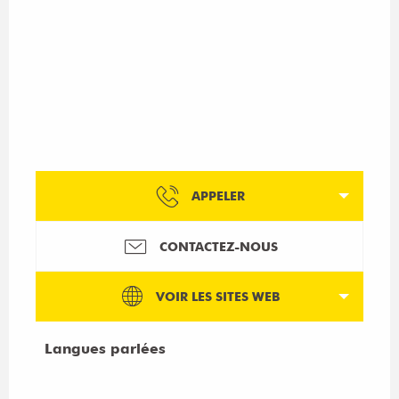
APPELER
CONTACTEZ-NOUS
VOIR LES SITES WEB
Langues parlées
Langues parlées