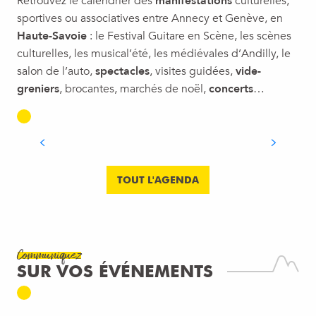
Retrouvez le calendrier des
manifestations
culturelles,
sportives ou associatives entre Annecy et Genève, en
Haute-Savoie
: le Festival Guitare en Scène, les scènes
culturelles, les musical’été, les médiévales d’Andilly, le
salon de l’auto,
spectacles
, visites guidées,
vide-
greniers
, brocantes, marchés de noël,
concerts
…
LÉMAN BLUES FESTIVAL
LIRE LA SUITE
TOUT L'AGENDA
Communiquez
SUR VOS ÉVÉNEMENTS