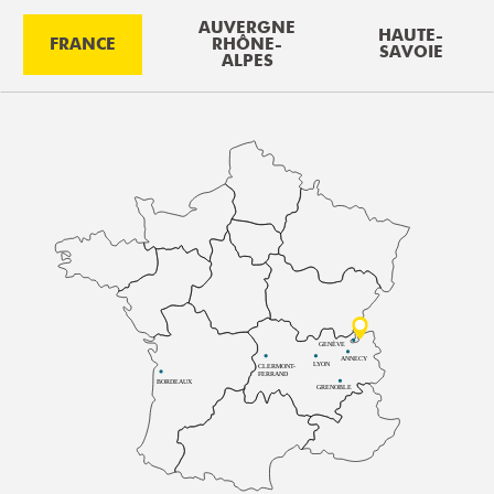
AUVERGNE
HAUTE-
FRANCE
RHÔNE-
SAVOIE
ALPES
GENÈVE
ANNECY
LYON
CLERMONT-
FERRAND
BORDEAUX
GRENOBLE