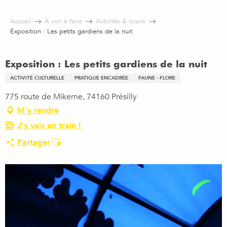
Aller
au
Accueil
À voir à faire
Activités & loisirs
contenu
Exposition : Les petits gardiens de la nuit
principal
Exposition : Les petits gardiens de la nuit
ACTIVITÉ CULTURELLE
PRATIQUE ENCADRÉE
FAUNE - FLORE
775 route de Mikerne, 74160 Présilly
M'y rendre
J'y vais en train !
Ajouter aux favoris
Partager