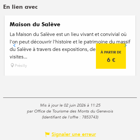
En lien avec
Maison du Salève
La Maison du Salève est un lieu vivant et convivial où
l'on peut découvrir l'histoire et le patrimoine du massif
du Salève à travers des expositions, des ateliers, des
À PARTIR DE
visites...
6
€
Présilly
Mis à jour le 02 juin 2026 à 11:25
par Office de Tourisme des Monts du Genevois
(Identifiant de l'offre :
7853743
)
Signaler une erreur