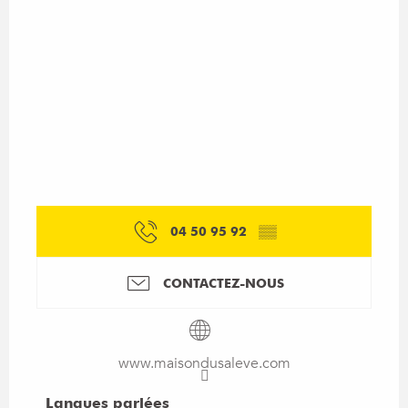
04 50 95 92
▒▒
CONTACTEZ-NOUS
www.maisondusaleve.com
Langues parlées
Langues parlées