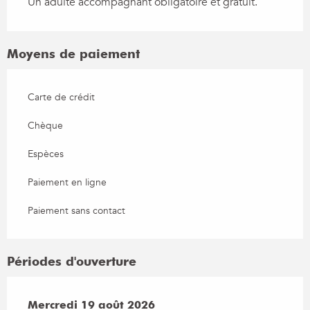
Un adulte accompagnant obligatoire et gratuit.
Moyens de paiement
Carte de crédit
Chèque
Espèces
Paiement en ligne
Paiement sans contact
Périodes d'ouverture
Mercredi 19 août 2026
Mercredi 19 août 2026