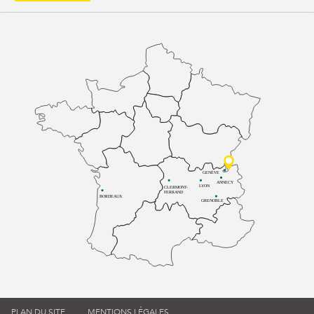
GENÈVE
ANNECY
LYON
CLERMONT-
FERRAND
BORDEAUX
GRENOBLE
PLAN DU SITE
MENTIONS LÉGALES