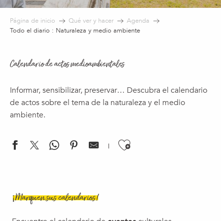
Página de inicio
Qué ver y hacer
Agenda
Todo el diario : Naturaleza y medio ambiente
Calendario de actos medioambientales
Informar, sensibilizar, preservar… Descubra el calendario
de actos sobre el tema de la naturaleza y el medio
ambiente.
Ajouter aux f
Exposition temporaire - Les couloirs de la nuit
Refuge et biodiversité
¡Marquen sus calendarios!
Les gardiens de la nuit
Proxim'été - Ateliers, animations et jeux