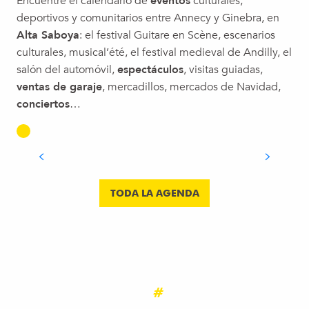
Encuentre el calendario de
eventos
culturales,
Un arbre comme ami
deportivos y comunitarios entre Annecy y Ginebra, en
Le paysage dans tous les sens
Alta Saboya
: el festival Guitare en Scène, escenarios
15ème édition du Festival Rêve de Montagnes
culturales, musical’été, el festival medieval de Andilly, el
Balade au bord des Usses les pieds dans l'eau
salón del automóvil,
espectáculos
, visitas guiadas,
Chamois et compagnie
ventas de garaje
, mercadillos, mercados de Navidad,
Construis ton Salève
conciertos
…
Entretenimiento para adultos en el teleférico de la Salève
VACACIONES DE VERANO
Activité : Vis ma vie d'écogarde
SEGUIR LEYENDO
TODA LA AGENDA
#