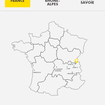
FRANCE
RHÔNE-
SAVOIE
ALPES
GENÈVE
ANNECY
LYON
CLERMONT-
FERRAND
BORDEAUX
GRENOBLE