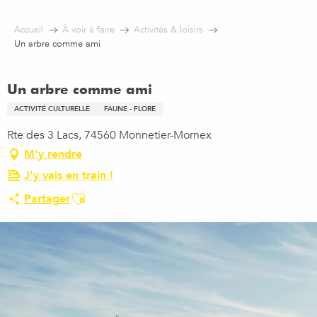
Aller
au
Accueil
À voir à faire
Activités & loisirs
contenu
Un arbre comme ami
principal
Un arbre comme ami
ACTIVITÉ CULTURELLE
FAUNE - FLORE
Rte des 3 Lacs, 74560 Monnetier-Mornex
M'y rendre
J'y vais en train !
Ajouter aux favoris
Partager