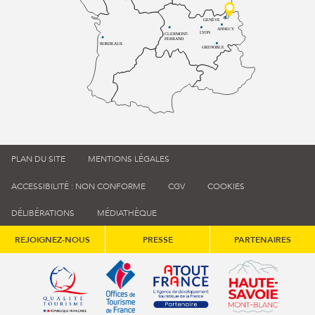
GENÈVE
ANNECY
LYON
CLERMONT-
FERRAND
BORDEAUX
GRENOBLE
PLAN DU SITE
MENTIONS LÉGALES
ACCESSIBILITÉ : NON CONFORME
CGV
COOKIES
DÉLIBÉRATIONS
MÉDIATHÈQUE
REJOIGNEZ-NOUS
PRESSE
PARTENAIRES
Qualité tourisme (s'ouvre dans une nouvelle fenêtre)
Office de tourisme de France (s'ouvre d
Atout France (s'ouvre dans une