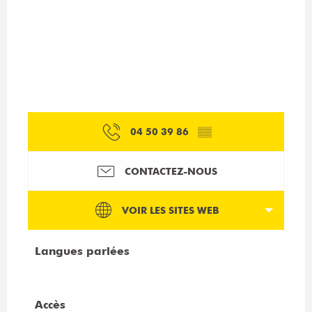
04 50 39 86
▒▒
CONTACTEZ-NOUS
VOIR LES SITES WEB
Langues parlées
Langues parlées
Accès
Accès