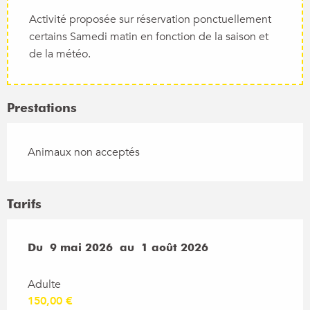
Activité proposée sur réservation ponctuellement
certains Samedi matin en fonction de la saison et
de la météo.
Prestations
Animaux non acceptés
Tarifs
Du
Du
9 mai 2026
9 mai 2026
au
au
1 août 2026
1 août 2026
Adulte
150,00 €