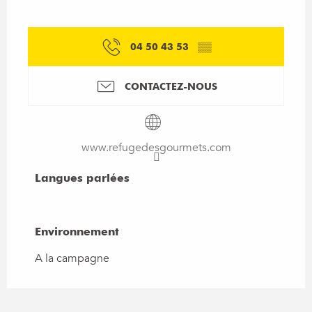
04 50 43 53
▒▒
CONTACTEZ-NOUS
www.refugedesgourmets.com
Langues parlées
Langues parlées
Environnement
Environnement
A la campagne