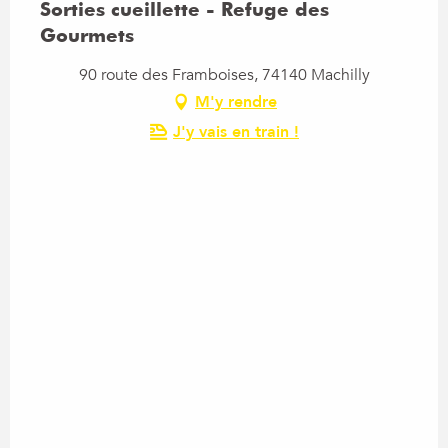
Sorties cueillette - Refuge des
Samedi 20 juin 2026
Gourmets
Samedi 11 juillet 2026
90 route des Framboises, 74140 Machilly
M'y rendre
J'y vais en train !