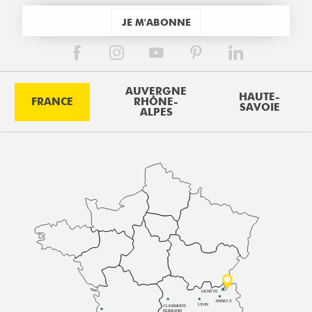
JE M'ABONNE
AUVERGNE
HAUTE-
FRANCE
RHÔNE-
SAVOIE
ALPES
GENÈVE
ANNECY
LYON
CLERMONT-
FERRAND