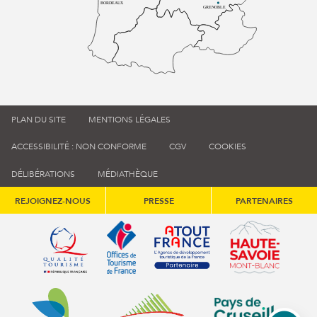
BORDEAUX
GRENOBLE
PLAN DU SITE
MENTIONS LÉGALES
ACCESSIBILITÉ : NON CONFORME
CGV
COOKIES
DÉLIBÉRATIONS
MÉDIATHÈQUE
REJOIGNEZ-NOUS
PRESSE
PARTENAIRES
Qualité tourisme (s'ouvre dans une nouvelle fenêtre)
Office de tourisme de France (s'ouvre d
Atout France (s'ouvre dans une
Annemasse Agglo (s'ouvre dans une nouvelle fenêtre)
Communauté de communes du Genévois 
Communauté de commu