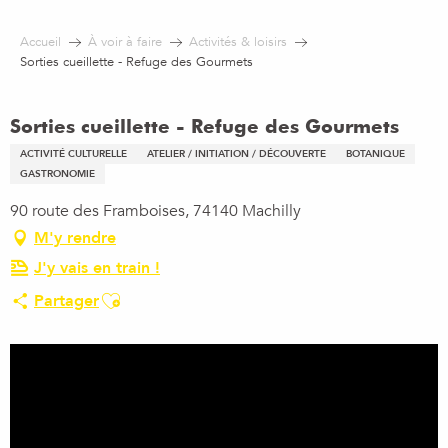
Aller
au
Accueil
À voir à faire
Activités & loisirs
contenu
Sorties cueillette - Refuge des Gourmets
principal
Sorties cueillette - Refuge des Gourmets
ACTIVITÉ CULTURELLE
ATELIER / INITIATION / DÉCOUVERTE
BOTANIQUE
GASTRONOMIE
90 route des Framboises, 74140 Machilly
M'y rendre
J'y vais en train !
Ajouter aux favoris
Partager