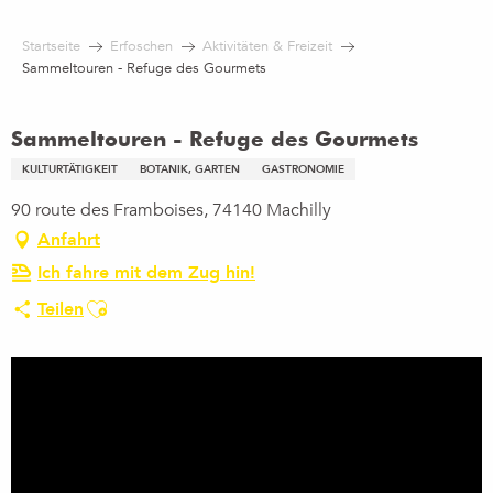
Aller
au
Startseite
Erfoschen
Aktivitäten & Freizeit
contenu
Sammeltouren - Refuge des Gourmets
principal
Sammeltouren - Refuge des Gourmets
KULTURTÄTIGKEIT
BOTANIK, GARTEN
GASTRONOMIE
90 route des Framboises, 74140 Machilly
Anfahrt
Ich fahre mit dem Zug hin!
Ajouter aux favoris
Teilen