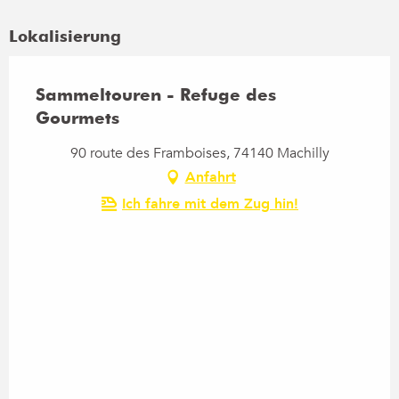
Lokalisierung
Samstag 6 Juni 2026
Sammeltouren - Refuge des
Samstag 20 Juni 2026
Gourmets
Samstag 11 Juli 2026
90 route des Framboises, 74140 Machilly
Anfahrt
Ich fahre mit dem Zug hin!