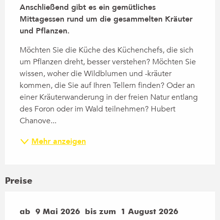
Anschließend gibt es ein gemütliches 
Mittagessen rund um die gesammelten Kräuter 
und Pflanzen.
Möchten Sie die Küche des Küchenchefs, die sich 
um Pflanzen dreht, besser verstehen? Möchten Sie 
wissen, woher die Wildblumen und -kräuter 
kommen, die Sie auf Ihren Tellern finden? Oder an 
einer Kräuterwanderung in der freien Natur entlang 
des Foron oder im Wald teilnehmen? Hubert 
Chanove...
Mehr anzeigen
Preise
ab
ab
9 Mai 2026
9 Mai 2026
bis zum
bis zum
1 August 2026
1 August 2026