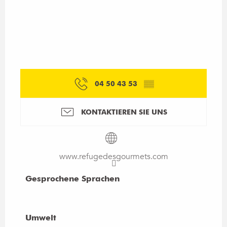
04 50 43 53
▒▒
KONTAKTIEREN SIE UNS
www.refugedesgourmets.com
Gesprochene Sprachen
Gesprochene Sprachen
Umwelt
Umwelt