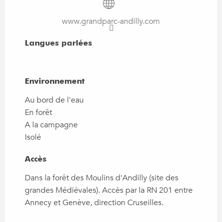
www.grandparc-andilly.com
Langues parlées
Langues parlées
Environnement
Environnement
Au bord de l'eau
En forêt
A la campagne
Isolé
Accès
Accès
Dans la forêt des Moulins d'Andilly (site des
grandes Médiévales). Accès par la RN 201 entre
Annecy et Genève, direction Cruseilles.