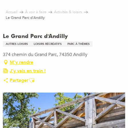
Aller
au
Accueil
À voir à faire
Activités & loisirs
contenu
Le Grand Parc d'Andilly
principal
Le Grand Parc d'Andilly
AUTRES LOISIRS
LOISIRS RÉCRÉATIFS
PARC À THÈMES
374 chemin du Grand Parc, 74350 Andilly
M'y rendre
J'y vais en train !
Ajouter aux favoris
Partager