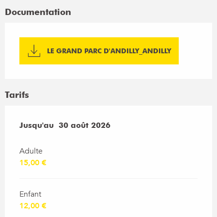
Documentation
LE GRAND PARC D'ANDILLY_ANDILLY
Tarifs
Du
Jusqu'au
4 juillet 2026
30 août 2026
au
30 août 2026
Adulte
15,00 €
Enfant
12,00 €