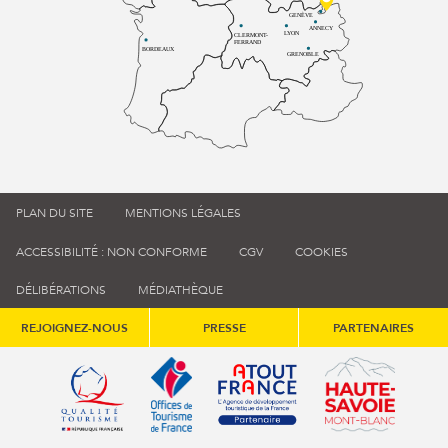
GENÈVE
ANNECY
LYON
CLERMONT-
FERRAND
BORDEAUX
GRENOBLE
PLAN DU SITE
MENTIONS LÉGALES
ACCESSIBILITÉ : NON CONFORME
CGV
COOKIES
DÉLIBÉRATIONS
MÉDIATHÈQUE
REJOIGNEZ-NOUS
PRESSE
PARTENAIRES
Qualité tourisme (s'ouvre dans une nouvelle fenêtre)
Office de tourisme de France (s'ouvre d
Atout France (s'ouvre dans une