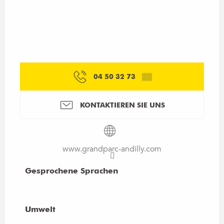
04 50 32 73
▒▒
KONTAKTIEREN SIE UNS
www.grandparc-andilly.com
Gesprochene Sprachen
Gesprochene Sprachen
Umwelt
Umwelt