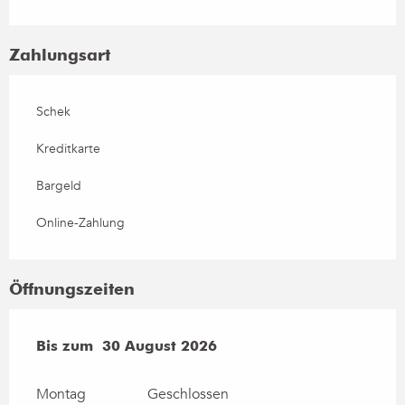
Zahlungsart
Schek
Kreditkarte
Bargeld
Online-Zahlung
Öffnungszeiten
vom
Bis zum
4 Juli 2026
30 August 2026
bis zum
30 August 2026
Montag
Geschlossen