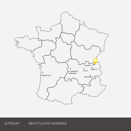
GENÈVE
ANNECY
LYON
CLERMONT-
FERRAND
BORDEAUX
GRENOBLE
SITEMAP
RECHTLICHE HINWEISE