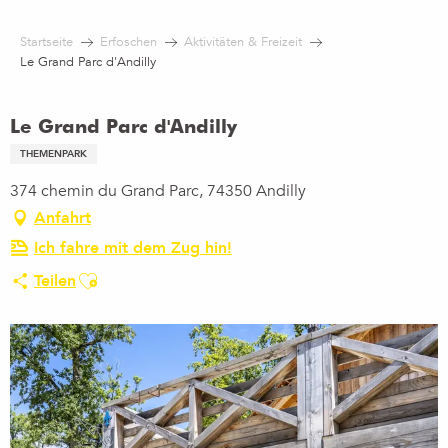
Aller
au
Startseite
Erfoschen
Aktivitäten & Freizeit
contenu
Le Grand Parc d'Andilly
principal
Le Grand Parc d'Andilly
THEMENPARK
374 chemin du Grand Parc, 74350 Andilly
Anfahrt
Ich fahre mit dem Zug hin!
Ajouter aux favoris
Teilen